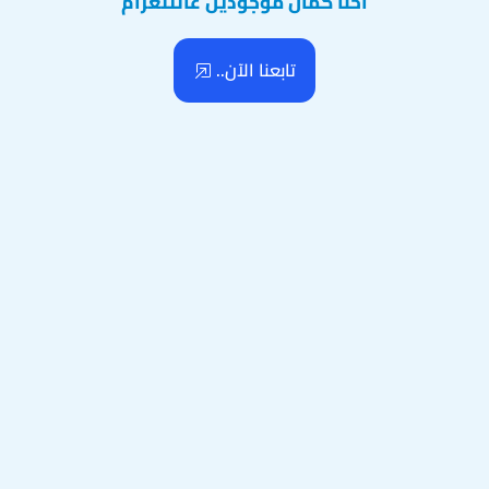
احنا كمان موجودين عالتلغرام
تابعنا الآن..