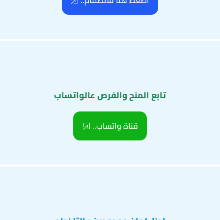
اضغط هنا للانضمام..
تابع المنح والفرص عالواتساب
قناة واتساب..