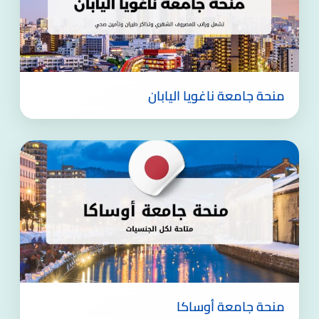
منحة جامعة ناغويا اليابان
منحة جامعة أوساكا