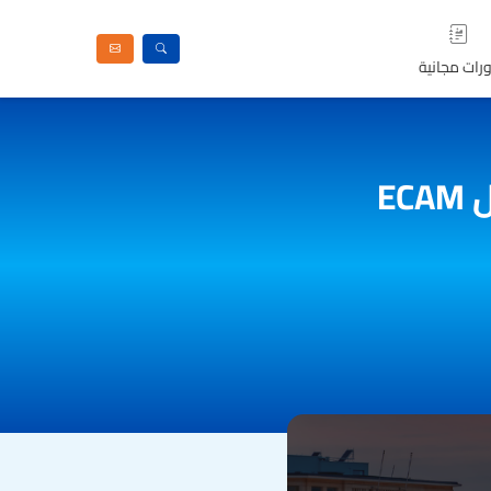
رات مجانية
E