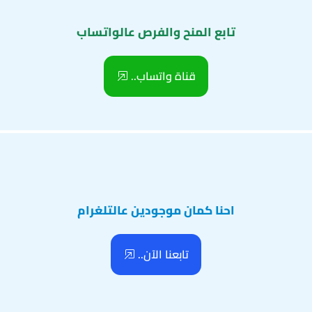
تابع المنح والفرص عالواتساب
قناة واتساب..
احنا كمان موجودين عالتلغرام
تابعنا الآن..