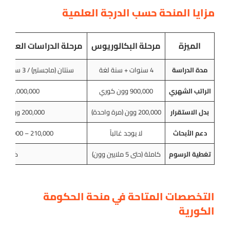
مزايا المنحة حسب الدرجة العلمية
الميزة
مرحلة البكالوريوس
مرحلة الدراسات العليا (
مدة الدراسة
4 سنوات + سنة لغة
سنتان (ماجستير) / 3 سنوات (دكتوراه) + سنة لغة
الراتب الشهري
900,000 وون كوري
1,000,000 وون كوري
بدل الاستقرار
200,000 وون (مرة واحدة)
200,000 وون (مرة واحدة)
دعم الأبحاث
لا يوجد غالباً
210,000 – 240,000 وون (فصلياً)
تغطية الرسوم
كاملة (حتى 5 ملايين وون)
كاملة
التخصصات المتاحة في منحة الحكومة
الكورية