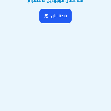
احنا كمان موجودين عالتلغرام
تابعنا الآن..