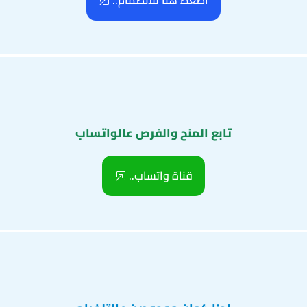
اضغط هنا للانضمام..
تابع المنح والفرص عالواتساب
قناة واتساب..