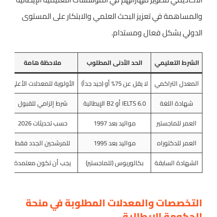
والمساهمة في تعزيز البحث العلمي والابتكار على المستوى
الدولي بشكل فعال ومستدام.
الشرط التعليمي
الحد الأدنى المطلوب
ملاحظة هامة
المعدل التراكمي
لا يقل عن 75% أو (جيد جداً)
الأولوية للمعدلات الأعلى
شهادة اللغة
IELTS 6.0 أو B2 الإيطالية
شرط إلزامي للقبول
العمر للماجستير
مواليد بعد 1997
حسب تحديثات 2026
العمر للدكتوراه
مواليد بعد 1995
للمرشحين الجدد فقط
الشهادة السابقة
بكالوريوس (للماجستير)
يجب أن تكون معتمدة
التخصصات والمعدلات المطلوبة في منحة
الحكومة الإيطالية