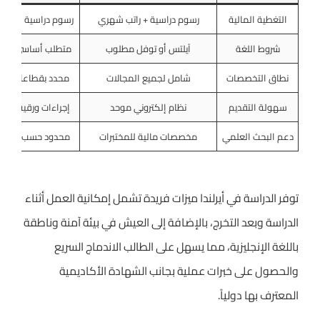
التغطية المالية
رسوم دراسية + راتب شهري
رسوم دراسية فقط غال
شروط اللغة
آيلتس أو توفل مطلوب
متطلب أساسي للج
نطاق التخصصات
شامل لجميع المجالات
محدد بقطاعات معي
سهولة التقديم
نظام إلكتروني موحد
إجراءات ورقية معق
دعم البحث العلمي
مخصصات مالية للمختبرات
محدود حسب الميزان
توفر الدراسة في أيرلندا ميزات فريدة تشمل إمكانية العمل أثناء
الدراسة وبعد التخرج، بالإضافة إلى العيش في بيئة آمنة وناطقة
باللغة الإنجليزية، مما يسهل على الطالب الاندماج السريع
والحصول على خبرات عملية بجانب الشهادة الأكاديمية
المعترف بها دولياً.