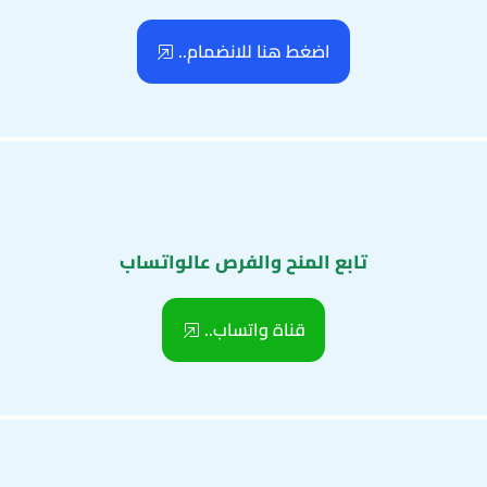
اضغط هنا للانضمام..
تابع المنح والفرص عالواتساب
قناة واتساب..