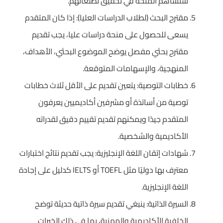
ستساهم المنحة في تحقيق تطلعاتهم.
مقترح البحث (لطلاب الدراسات العليا): إذا كان المتقدم
يسعى للحصول على منحة دراسات عليا، يجب تقديم
مقترح بحثي مفصل يوضح الموضوع البحثي، الأهداف،
المنهجية، والإسهامات المتوقعة.
خطابات التوصية: يتعين تقديم على الأقل ثلاث خطابات
توصية من أساتذة أو مشرفين أكاديميين يعرفون
المتقدم جيدًا ويمكنهم تقديم تقييم دقيق لقدراته
الأكاديمية والشخصية.
شهادات إتقان اللغة الإنجليزية: يجب تقديم نتائج اختبارات
معترف بها دوليًا مثل TOEFL أو IELTS كدليل على إجادة
اللغة الإنجليزية.
السيرة الذاتية: ينبغي تقديم سيرة ذاتية حديثة توضح
الخلفية الأكاديمية والمهنية، بما في ذلك الخبرات