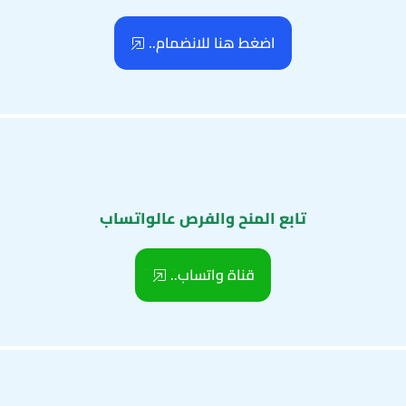
اضغط هنا للانضمام..
تابع المنح والفرص عالواتساب
قناة واتساب..