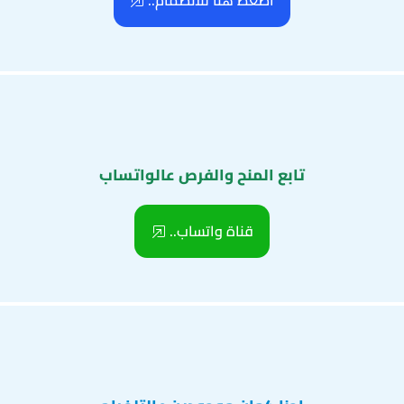
اضغط هنا للانضمام..
تابع المنح والفرص عالواتساب
قناة واتساب..