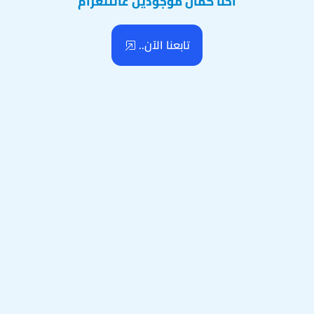
احنا كمان موجودين عالتلغرام
تابعنا الآن..