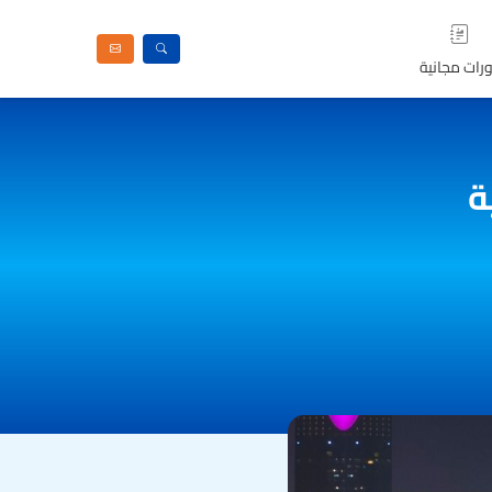
رات مجانية
ة