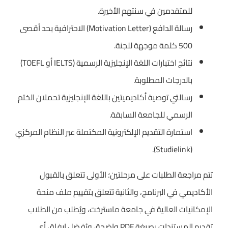
للمتقدمين في سنتهم الأخيرة.
رسالة الدافع (Motivation Letter) الاحترافية بحد أقصى
500 كلمة موجهة للجنة.
نتائج اختبارات اللغة الإنجليزية الرسمية (IELTS أو TOEFL)
بالدرجات المطلوبة.
رسالتي توصية أكاديميتين باللغة الإنجليزية تحملان الختم
الرسمي للجامعة السابقة.
استمارة التقديم الإلكترونية المكتملة عبر النظام المركزي
(Studielink).
تتم مراجعة الطلبات على مرحلتين؛ الأولى تتعلق بالقبول
الأكاديمي في البرنامج، والثانية تتعلق بتقييم ملف منحة
الإمكانيات العالية في جامعة ماسترخت، ويُطلب من الطلاب
تقديم المستندات بصيغة PDF واضحة، ويُفضل إرفاق أي