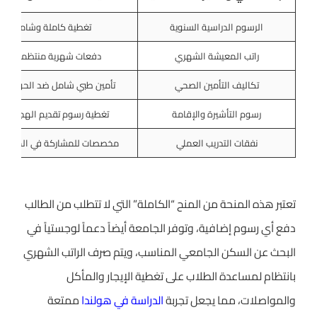
الرسوم الدراسية السنوية
تغطية كاملة وشاملة 100%
راتب المعيشة الشهري
دفعات شهرية منتظمة للم
تكاليف التأمين الصحي
تأمين طبي شامل ضد الحوادث و
رسوم التأشيرة والإقامة
تغطية رسوم تقديم الهجرة اله
نفقات التدريب العملي
مخصصات للمشاركة في المؤتمرات
تعتبر هذه المنحة من المنح “الكاملة” التي لا تتطلب من الطالب
دفع أي رسوم إضافية، وتوفر الجامعة أيضاً دعماً لوجستياً في
البحث عن السكن الجامعي المناسب، ويتم صرف الراتب الشهري
بانتظام لمساعدة الطلاب على تغطية الإيجار والمأكل
والمواصلات، مما يجعل تجربة
الدراسة في هولندا
ممتعة