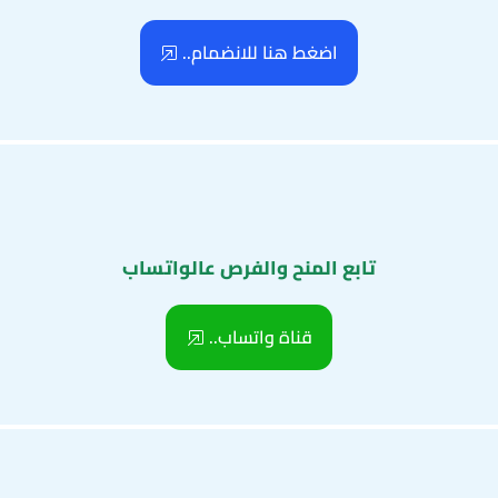
اضغط هنا للانضمام..
تابع المنح والفرص عالواتساب
قناة واتساب..