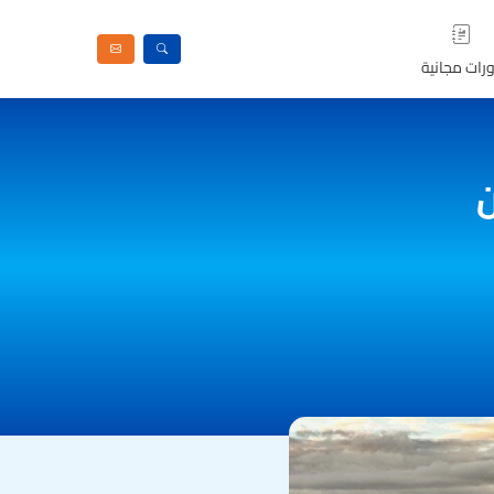
رات مجانية
ن