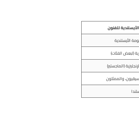
لأيسلندية للفنون
ة (لبعض الفئات)
إنجليزية (الماجستير)
سيقيون، والممثلون
لندا