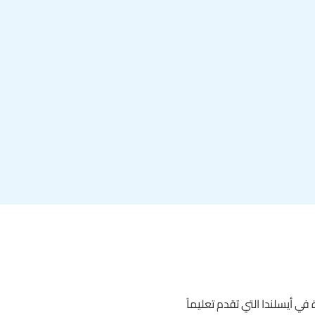
نون (IUA) المؤسسة التعليمية الوحيدة في أيسلندا التي تقدم تعليماً