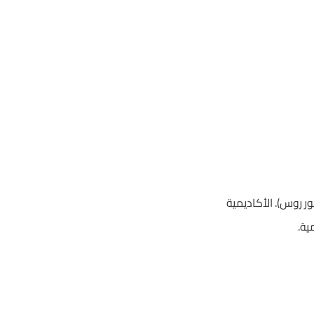
ر روس). الأكاديمية
ية.