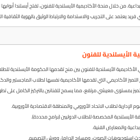
داعية. من خلال منحة الأكاديمية الأيسلندية للفنون، تفتح أيسلندا أبوابه
فريد يعتمد على التجريب والاستدامة والارتباط الوثيق بالهوية الثقافية ال
ة الأيسلندية للفنون
ي الأكاديمية الأيسلندية للفنون بين منح تقدمها الحكومة الأيسلندية للط
Erasmus+)، ومنح التميز الأكاديمي التي تقدمها الأكاديمية نفسها لطلاب الماجستير و
ميز بمستوى معيشي مرتفع، مما يسمح للفنانين بالتركيز الكامل على تطوير 
 الإدارية لطلاب الاتحاد الأوروبي والمنطقة الاقتصادية الأوروبية.
افة الأيسلندية المخصصة للطلاب الدوليين (برامج محددة).
بداعية والمعارض الفنية.
حدث استوديوهات الصوت، ومسارح الدراما، وورش التصميم.