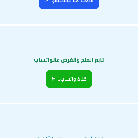
اضغط هنا للانضمام..
تابع المنح والفرص عالواتساب
قناة واتساب..