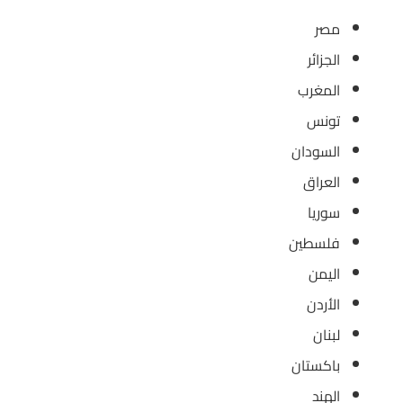
مصر
الجزائر
المغرب
تونس
السودان
العراق
سوريا
فلسطين
اليمن
الأردن
لبنان
باكستان
الهند