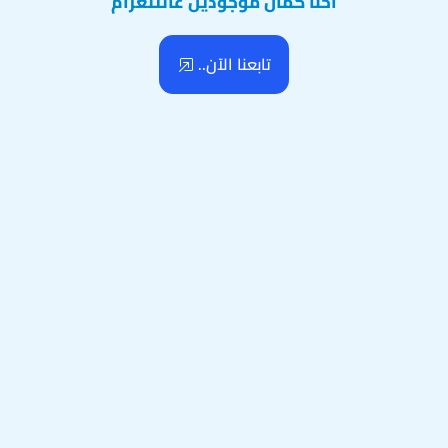
احنا كمان موجودين عالتلغرام
تابعنا الآن..