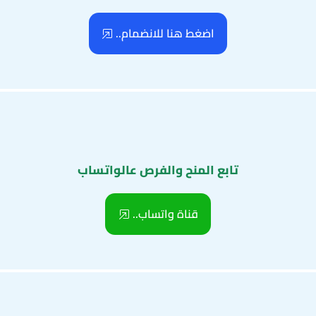
اضغط هنا للانضمام..
تابع المنح والفرص عالواتساب
قناة واتساب..