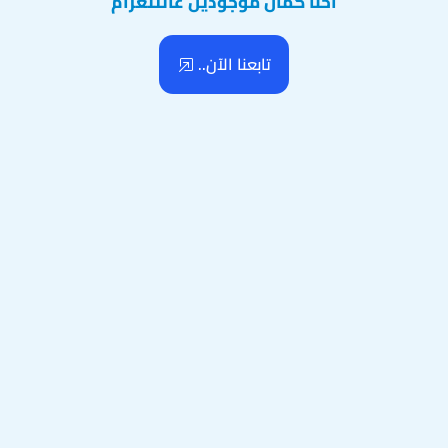
احنا كمان موجودين عالتلغرام
تابعنا الآن..