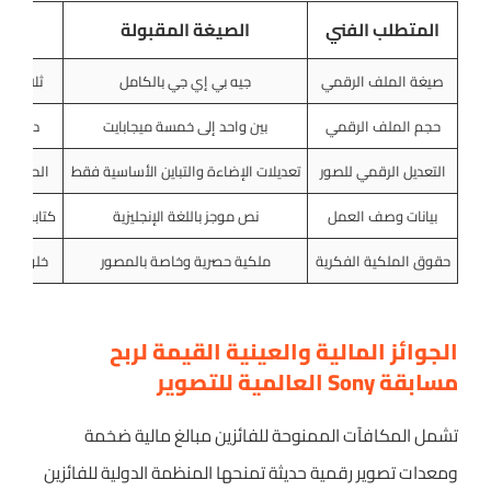
المتطلب الفني
الصيغة المقبولة
ا
صيغة الملف الرقمي
جيه بي إي جي بالكامل
ثلاثمئة
حجم الملف الرقمي
بين واحد إلى خمسة ميجابايت
دقة وض
التعديل الرقمي للصور
تعديلات الإضاءة والتباين الأساسية فقط
الحفاظ ع
بيانات وصف العمل
نص موجز باللغة الإنجليزية
كتابة التف
حقوق الملكية الفكرية
ملكية حصرية وخاصة بالمصور
خلو العم
الجوائز المالية والعينية القيمة لربح
مسابقة Sony العالمية للتصوير
تشمل المكافآت الممنوحة للفائزين مبالغ مالية ضخمة
ومعدات تصوير رقمية حديثة تمنحها المنظمة الدولية للفائزين