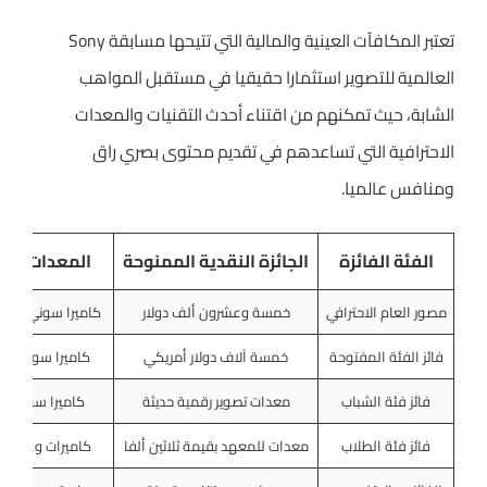
تعتبر المكافآت العينية والمالية التي تتيحها مسابقة Sony
العالمية للتصوير استثمارا حقيقيا في مستقبل المواهب
الشابة، حيث تمكنهم من اقتناء أحدث التقنيات والمعدات
الاحترافية التي تساعدهم في تقديم محتوى بصري راق
ومنافس عالميا.
الفئة الفائزة
الجائزة النقدية الممنوحة
المعدات الر
مصور العام الاحترافي
خمسة وعشرون ألف دولار
كاميرا سوني احتر
فائز الفئة المفتوحة
خمسة آلاف دولار أمريكي
كاميرا سوني رق
فائز فئة الشباب
معدات تصوير رقمية حديثة
كاميرا سوني م
فائز فئة الطلاب
معدات للمعهد بقيمة ثلاثين ألفا
كاميرات وعدسات