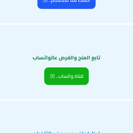
اضغط هنا للانضمام..
تابع المنح والفرص عالواتساب
قناة واتساب..