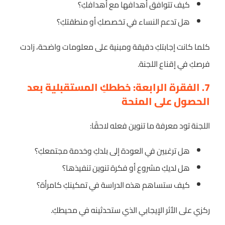
كيف تتوافق أهدافها مع أهدافكِ؟
هل تدعم النساء في تخصصكِ أو منطقتكِ؟
كلما كانت إجابتكِ دقيقة ومبنية على معلومات واضحة، زادت
فرصكِ في إقناع اللجنة.
7. الفقرة الرابعة: خططكِ المستقبلية بعد
الحصول على المنحة
اللجنة تود معرفة ما تنوين فعله لاحقًا:
هل ترغبين في العودة إلى بلدكِ وخدمة مجتمعكِ؟
هل لديكِ مشروع أو فكرة تنوين تنفيذها؟
كيف ستساهم هذه الدراسة في تمكينكِ كامرأة؟
ركزي على الأثر الإيجابي الذي ستحدثينه في محيطكِ.