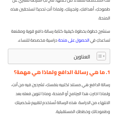
تلك المخصصة للنساء. من خلالها، تُتاح لكِ الفرصة لتعبّري عن
طموحكِ، أهدافكِ، وتجربتكِ، ولماذا أنتِ تحديدًا تستحقين هذه
المنحة.
سنشرح خطوة بخطوة كيفية كتابة رسالة دافع قوية ومقنعة
تساعدكِ في
الحصول على منحة
دراسية مخصصة للنساء.
العناوين
1. ما هي رسالة الدافع ولماذا هي مهمة؟
رسالة الدافع هي مستند تكتبيه بنفسكِ، تشرحين فيه من أنتِ،
ولماذا اخترتِ هذا البرنامج أو المنحة، وماذا تنوين فعله بعد
الانتهاء من الدراسة. هذه الرسالة تُستخدم لتقييم شخصيتكِ
وطموحاتكِ وخططكِ المستقبلية.