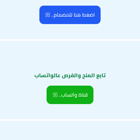
اضغط هنا للانضمام..
تابع المنح والفرص عالواتساب
قناة واتساب..