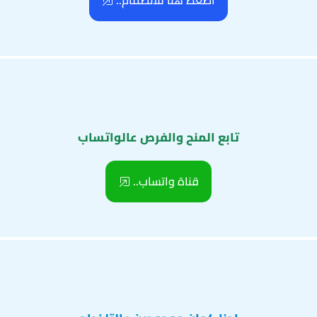
اضغط هنا للانضمام..
تابع المنح والفرص عالواتساب
قناة واتساب..