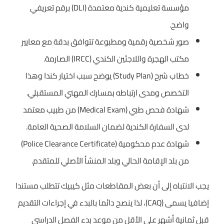
مؤسسة تعليمية كندية معتمدة (DLI) برقم تعريفي
واضح.
صور شخصية رقمية ومطبوعة تتوافق بدقة مع معايير
مكتب الهجرة واللاجئين الكندي (IRCC) الصارمة.
خطاب شرح (Study Plan) يوضح سبب اختيار كندا وهذا
التخصص ومدى ارتباطه بمسارك المهني المستقبلي.
شهادة فحص طبي (Medical Exam) من طبيب معتمد
لدى السفارة الكندية لضمان السلامة الصحية العامة.
شهادة عدم محكومية (Police Clearance Certificate)
من بلد الإقامة الحالي وبلد المنشأ الأصلي للمتقدم.
يجب الانتباه إلى أن بعض المقاطعات مثل كيبيك تتطلب مستندا
إضافيا يسمى (CAQ)، لذا ينصح دائما بالبدء في إجراءات التقديم
قبل ثمانية أشهر على الأقل من موعد بدء الفصل الدراسي