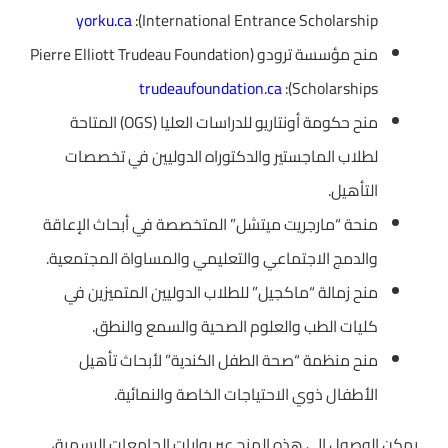
yorku.ca
International Entrance Scholarship):
منح مؤسسة ترودو (Pierre Elliott Trudeau Foundation
trudeaufoundation.ca
Scholarships):
منح حكومة أونتاريو للدراسات العليا (OGS) المتاحة
لطلاب الماجستير والدكتوراه الدوليين في تخصصات
التأهيل.
منحة “مارجريت ميتشل” المتخصصة في أبحاث الإعاقة
والدمج الاجتماعي والتعليمي والمساواة المجتمعية.
منح زمالة “ماكجيل” للطلاب الدوليين المتميزين في
كليات الطب والعلوم الصحية والسمع والنطق.
منح منظمة “صحة الطفل الكندية” لأبحاث تأهيل
الأطفال ذوي الاحتياجات الخاصة والنمائية.
يمكن الوصول إلى هذه المنح عبر بوابات الجامعات الرسمية،