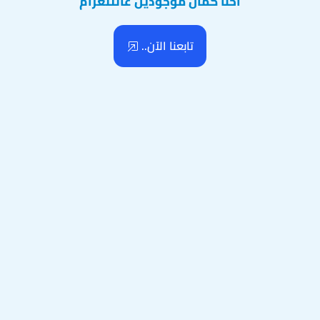
احنا كمان موجودين عالتلغرام
تابعنا الآن..