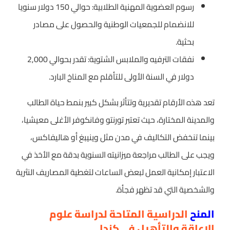
رسوم العضوية المهنية الطلابية: حوالي 150 دولار سنويا
للانضمام للجمعيات الوطنية والحصول على مصادر
بحثية.
نفقات الترفيه والملابس الشتوية: تقدر بحوالي 2,000
دولار في السنة الأولى للتأقلم مع المناخ البارد.
تعد هذه الأرقام تقديرية وتتأثر بشكل كبير بنمط حياة الطالب
والمدينة المختارة، حيث تعتبر تورنتو وفانكوفر الأغلى معيشيا،
بينما تنخفض التكاليف في مدن مثل وينيبغ أو هاليفاكس،
ويجب على الطالب مراجعة ميزانيته السنوية بدقة مع الأخذ في
الاعتبار إمكانية العمل لبعض الساعات لتغطية المصاريف النثرية
والشخصية التي قد تظهر فجأة.
المنح
الدراسية المتاحة لدراسة علوم
الإعاقة والتأهيل في كندا