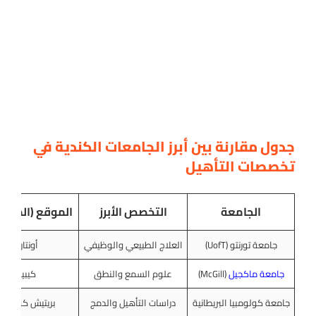
جدول مقارنة بين أبرز الجامعات الكندية في
تخصصات التأهيل
الجامعة
التخصص الأبرز
الموقع (المقا
جامعة تورنتو (UofT)
العلاج الطبيعي والوظيفي
أونتاريو
جامعة ماكجيل
(McGill)
علوم السمع والنطق
كيبيك
جامعة كولومبيا البريطانية
دراسات التأهيل والدمج
بريتيش كولومبي