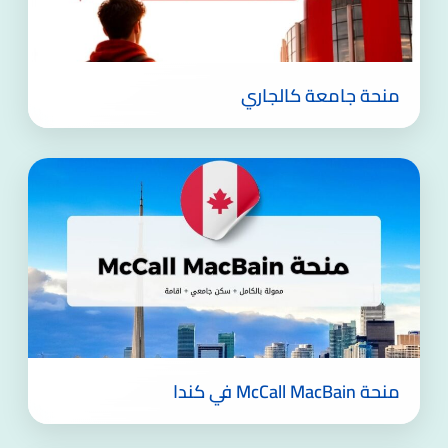
منحة جامعة كالجاري
منحة McCall MacBain في كندا