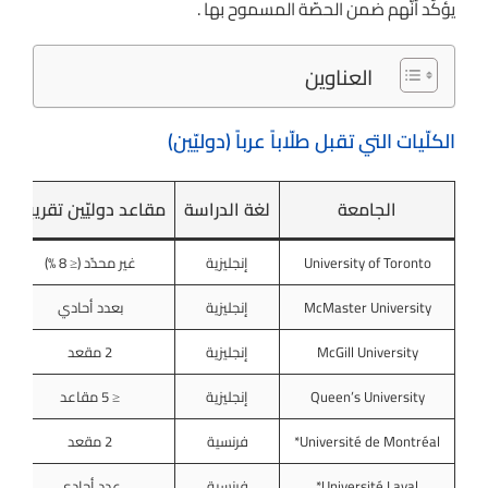
يؤكّد أنّهم ضمن الحصّة المسموح بها .
العناوين
الكلّيات التي تقبل طلّاباً عرباً (دوليّين)
الجامعة
لغة الدراسة
مقاعد دوليّين تقريبية
University of Toronto
إنجليزية
غير محدّد (≤ 8 %)
McMaster University
إنجليزية
بعدد أحادي
McGill University
إنجليزية
2 مقعد
Queen’s University
إنجليزية
≤ 5 مقاعد
Université de Montréal*
فرنسية
2 مقعد
Université Laval*
فرنسية
عدد أحادي