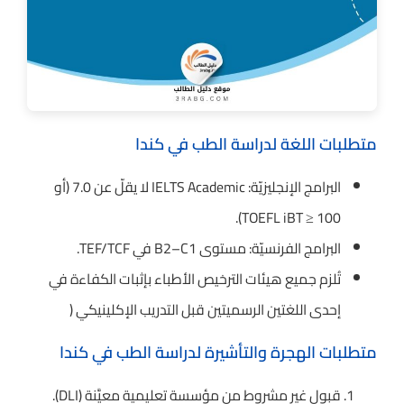
متطلبات اللغة لدراسة الطب في كندا
البرامج الإنجليزيّة: IELTS Academic لا يقلّ عن 7.0 (أو
TOEFL iBT ≥ 100).
البرامج الفرنسيّة: مستوى B2–C1 في TEF/TCF.
تُلزم جميع هيئات الترخيص الأطباء بإثبات الكفاءة في
إحدى اللغتين الرسميتين قبل التدريب الإكلينيكي (
متطلبات الهجرة والتأشيرة لدراسة الطب في كندا
قبول غير مشروط من مؤسسة تعليمية معيَّنة (DLI).