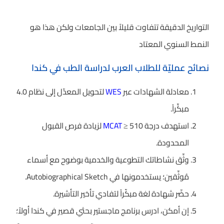
التواريخ الدقيقة تتفاوت قليلاً بين الجامعات ولكن هذا هو
النمط السنوي المعتاد
نصائح عمليّة للطلاب العرب لدراسة الطب في كندا
معادلة الشهادات عبر
WES
لتحويل المعدّل إلى نظام 4.0
مبكِّراً.
استهدف درجة
MCAT
≥ 510 لزيادة فرص القبول
المحدودة.
وثِّق نشاطاتك التطوعية والخدمية بوضوح مع أسماء
مُوثِّقين؛ يستخدمونها في Autobiographical Sketch.
حضّر شهادة لغة مبكّراً لتفادي تأخير التأشيرة.
إن أمكن، ادرس برنامج ماجستير بحثي قصير في كندا أولاً؛