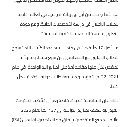
تأهيل الطلاب أكاديميًا ومهنيًا لخوض هذا التخصص الدقيق.
تعد كندا واحدة من أبرز الوجهات الدراسية في العالم، خاصة
للطلاب الراغبين في دراسة التخصصات الطبية. ومع جودة
التعليم وسمعة الجامعات الكندية المرموقة.
من أصل 17 كلّيّة طبّ في كندا، لا يزيد عدد الكلّيات التي تسمح
للطلاب الدوليّين غير المتعاقدين عن سبع فقط، وغالبـاً ما
تُخصَّص لكلٍّ منها مقاعد تُعدّ على أصابع اليد الواحدة؛ في عام
2021-22 لم يلتحق سوى سبعة طلاب دوليّين جُدُد في كلّ
كندا.
لذلك فإن المنافسة شديدة، خاصة بعد أن خفّضت الحكومة
الفيدرالية سقف تصاريح الدراسة إلى ‎437 ألفاً لعام 2025
وألزمت جميع المتقدّمين بإرفاق خطاب تصديق إقليمي (PAL)