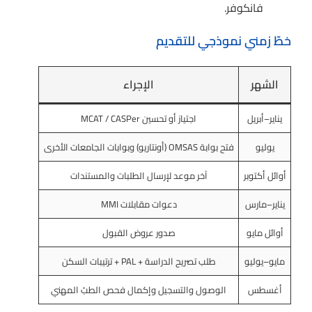
فانكوفر.
خطّ زمني نموذجي للتقديم
الشهر
الإجراء
يناير–أبريل
اجتياز أو تحسين MCAT / CASPer
يوليو
فتح بوابة OMSAS (أونتاريو) وبوابات الجامعات الأخرى
أوائل أكتوبر
آخر موعد لإرسال الطلبات والمستندات
يناير–مارس
دعوات مقابلات MMI
أوائل مايو
صدور عروض القبول
مايو–يوليو
طلب تصريح الدراسة + PAL + ترتيبات السكن
أغسطس
الوصول والتسجيل وإكمال فحص الطبّ المهني