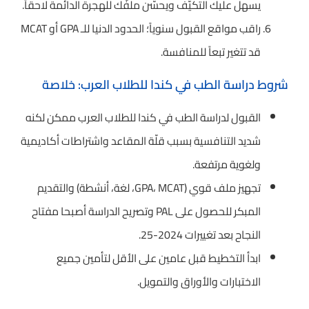
يسهل عليك التكيّف ويحسّن ملفّك للهجرة الدائمة لاحقاً.
راقب مواقع القبول سنوياً؛ الحدود الدنيا للـ GPA أو MCAT
قد تتغير تبعاً للمنافسة.
شروط دراسة الطب في كندا للطلاب العرب: خلاصة
القبول لدراسة الطب في كندا للطلاب العرب ممكن لكنه
شديد التنافسية بسبب قلّة المقاعد واشتراطات أكاديمية
ولغوية مرتفعة.
تجهيز ملف قوي (GPA، MCAT، لغة، أنشطة) والتقديم
المبكر للحصول على PAL وتصريح الدراسة أصبحا مفتاح
النجاح بعد تغييرات 2024-25.
ابدأ التخطيط قبل عامين على الأقل لتأمين جميع
الاختبارات والأوراق والتمويل.