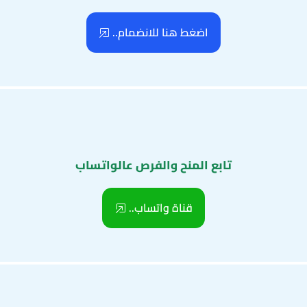
اضغط هنا للانضمام..
تابع المنح والفرص عالواتساب
قناة واتساب..