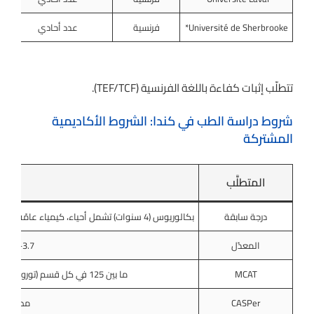
Université de Sherbrooke*
فرنسية
عدد أحادي
تتطلّب إثبات كفاءة باللغة الفرنسية (TEF/TCF).
شروط دراسة الطب في كندا: الشروط الأكاديمية
المشتركة
المتطلَّب
ا
درجة سابقة
بكالوريوس (4 سنوات) تشمل أحياء، كيمياء عامّة وعضوية، فيزياء، رياضيات/إحصاء. في كيبيك يُقبل خريج CEGEP لبرامج «Med-P».
المعدّل
3.7–3.9 من 4.0 لمعظم الكليات الدولية
MCAT
ما بين 125 في كل قسم (تورونتو) إلى مجموع ≥ 510 لرفع الحظوظ؛ بعض كليات كيبيك ألغته.
CASPer
مطلوب ف