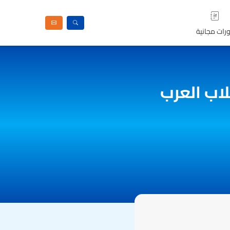
رات مجانية
اب العرب