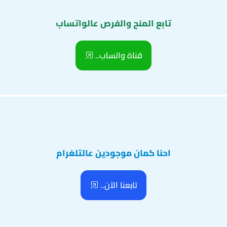
تابع المنح والفرص عالواتساب
قناة واتساب..
احنا كمان موجودين عالتلغرام
تابعنا الآن..