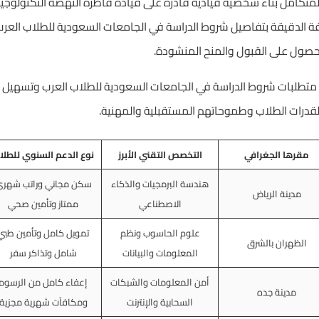
تكامل بناء شخصية قيادية قادرة على قيادة قاطرة النهضة التكنولوجي
عرفة الدقيقة بتفاصيل شروط الدراسة في الجامعات السعودية للطلاب الع
حصول على القبول والمنح المنشودة.
متطلبات شروط الدراسة في الجامعات السعودية للطلاب العرب وتسهيل عم
 لقدرات الطلاب وطموحاتهم المستقبلية والمهنية.
مقرها الجغرافي
التخصص التقني الأبرز
نوع الدعم السنوي للطلا
هندسة البرمجيات والذكاء
سكن مجاني وراتب شهر
مدينة الرياض
الاصطناعي
ممتاز وتأمين صحي
علوم الحاسوب ونظم
تمويل كامل وتأمين طبي
الظهران بالشرق
المعلومات والبيانات
شامل وتذاكر سفر
أمن المعلومات والشبكات
إعفاء كامل من الرسوم
مدينة جده
السحابية والإنترنت
ومكافآت شهرية مجزية