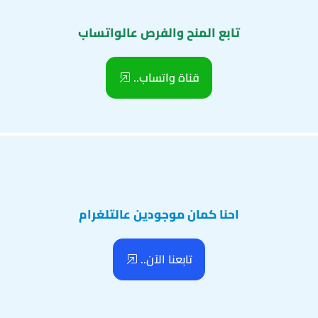
تابع المنح والفرص عالواتساب
قناة واتساب..
احنا كمان موجودين عالتلغرام
تابعنا الآن..