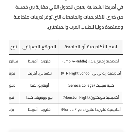
في أمريكا الشمالية. يعرض الجدول التالي مقارنة بين خمسة
من كبرى الأكاديميات والجامعات التي توفر تدريبات متكاملة
ومعتمدة دوليا للطلاب العرب والمبتعثين.
اسم الأكاديمية أو الجامعة
الموقع الجغرافي
نوع البرام
أكاديمية إمبري ريدل (Embry-Riddle)
فلوريدا، أمريكا
بكالوريوس 
أكاديمية إيه تي بي (ATP Flight School)
تكساس، أمريكا
تدريب مكث
كلية سينيكا (Seneca College)
أونتاريو، كندا
دبلوم عالي
أكاديمية مونكتون (Moncton Flight)
نيو برونزويك، كندا
تدريب تج
أكاديمية فلوريدا فلايرز (Florida Flyers)
فلوريدا، أمريكا
برامج مخ