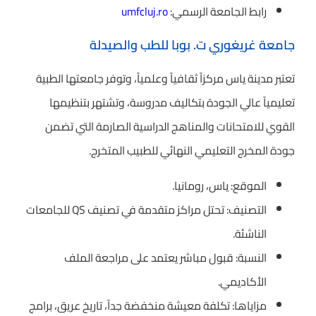
رابط الجامعة الرسمي:
umfcluj.ro
جامعة غريغوري ت. بوبا للطب والصيدلة
تعتبر مدينة ياس مركزاً ثقافياً وعلمياً، وتوفر جامعتها الطبية
تعليمياً عالي الجودة بتكاليف مدروسة، وتشتهر بتنظيمها
القوي للامتحانات والمناهج الدراسية الصارمة التي تضمن
جودة المخرج التعليمي النهائي للطبيب المتخرج.
الموقع: ياس، رومانيا.
التصنيف: تحتل مراكز متقدمة في تصنيف QS للجامعات
الناشئة.
النسبة: قبول مباشر يعتمد على مراجعة الملف
الأكاديمي.
مزاياها: تكلفة معيشة منخفضة جداً، تاريخ عريق، برامج