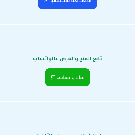
اضغط هنا للانضمام..
تابع المنح والفرص عالواتساب
قناة واتساب..