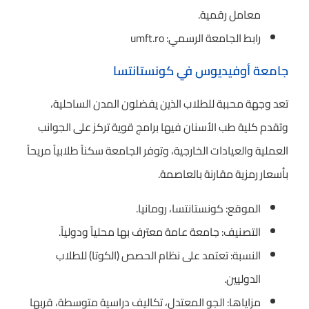
معامل رقمية.
رابط الجامعة الرسمي: umft.ro
جامعة أوفيديوس في كونستانتسا
تعد وجهة محببة للطلاب الذين يفضلون المدن الساحلية،
وتقدم كلية طب الأسنان فيها برامج قوية تركز على الجوانب
العملية والعيادات الخارجية، وتوفر الجامعة سكناً طلابياً مريحاً
بأسعار رمزية مقارنة بالعاصمة.
الموقع: كونستانتسا، رومانيا.
التصنيف: جامعة عامة معترف بها محلياً ودولياً.
النسبة: تعتمد على نظام الحصص (الكوتا) للطلاب
الدوليين.
مزاياها: الجو المعتدل، تكاليف دراسية متوسطة، قربها