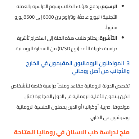
الرسوم:
يدفع هؤلاء الطلاب رسوم الدراسية بالعملة
الأجنبية (اليورو عادةً)، وتتراوح بين 6000 إلى 8500 يورو
سنوياً.
التأشيرة:
يحتاج طلاب هذه الفئة إلى استخراج تأشيرة
دراسية طويلة الأمد (نوع D/SD) من السفارة الرومانية.
3. المواطنون الرومانيون المقيمون في الخارج
والأجانب من أصل روماني
تخصص الدولة الرومانية مقاعد ومنحاً دراسية خاصة للأشخاص
الذين ينتمون للأقلية الرومانية في الدول المجاورة (مثل
مولدوفا، صربيا، أوكرانيا) أو الذين يحملون الجنسية الرومانية
ويعيشون في الخارج.
منح ل
دراسة طب الاسنان في رومانيا
المتاحة