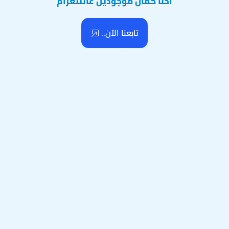
احنا كمان موجودين عالتلغرام
تابعنا الآن..