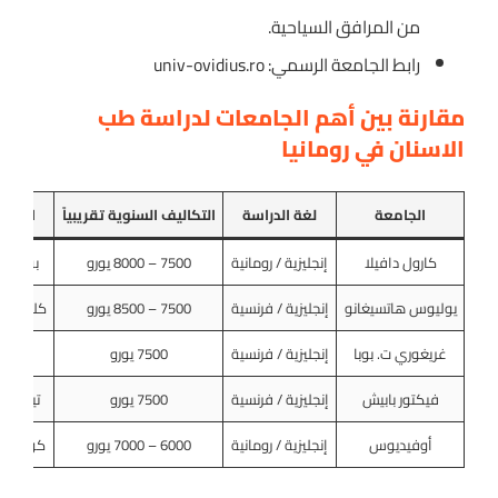
من المرافق السياحية.
رابط الجامعة الرسمي: univ-ovidius.ro
مقارنة بين أهم الجامعات لدراسة طب
الاسنان في رومانيا
الجامعة
لغة الدراسة
التكاليف السنوية تقريبياً
المدين
كارول دافيلا
إنجليزية / رومانية
7500 – 8000 يورو
بوخارس
يوليوس هاتسيغانو
إنجليزية / فرنسية
7500 – 8500 يورو
كلوج ناب
غريغوري ت. بوبا
إنجليزية / فرنسية
7500 يورو
ياس
فيكتور بابيش
إنجليزية / فرنسية
7500 يورو
تيميشوا
أوفيديوس
إنجليزية / رومانية
6000 – 7000 يورو
كونستان