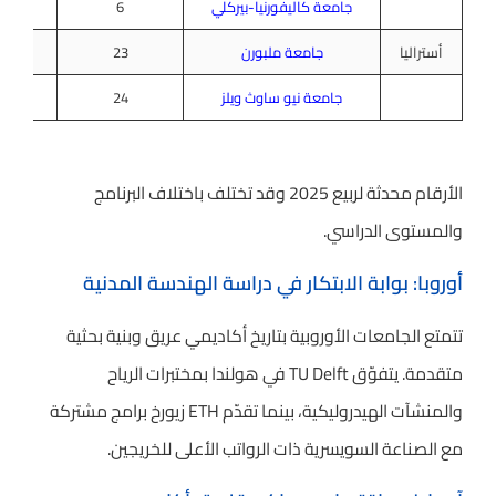
جامعة كاليفورنيا-بيركلي
6
أستراليا
جامعة ملبورن
23
جامعة نيو ساوث ويلز
24
الأرقام محدثة لربيع 2025 وقد تختلف باختلاف البرنامج
والمستوى الدراسي.
أوروبا: بوابة الابتكار في دراسة الهندسة المدنية
تتمتع الجامعات الأوروبية بتاريخ أكاديمي عريق وبنية بحثية
متقدمة. يتفوّق TU Delft في هولندا بمختبرات الرياح
والمنشآت الهيدروليكية، بينما تقدّم ETH زيورخ برامج مشتركة
مع الصناعة السويسرية ذات الرواتب الأعلى للخريجين.