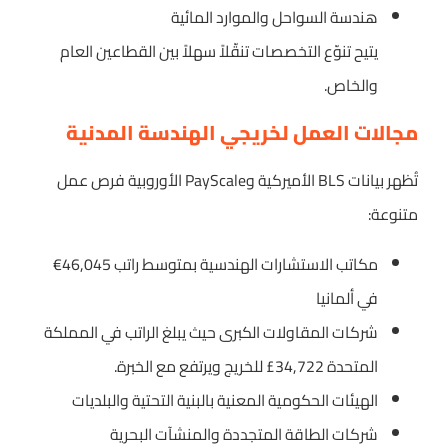
هندسة السواحل والموارد المائية
يتيح تنوّع التخصصات تنقّلاً سهلاً بين القطاعين العام
والخاص.
مجالات العمل لخريجي الهندسة المدنية
تُظهر بيانات BLS الأميركية وPayScale الأوروبية فرص عمل
متنوعة:
مكاتب الاستشارات الهندسية بمتوسط راتب ‎€46,045
في ألمانيا
شركات المقاولات الكبرى حيث يبلغ الراتب في المملكة
المتحدة ‎£34,722 للخريج ويرتفع مع الخبرة.
الهيئات الحكومية المعنية بالبنية التحتية والبلديات
شركات الطاقة المتجددة والمنشآت البحرية