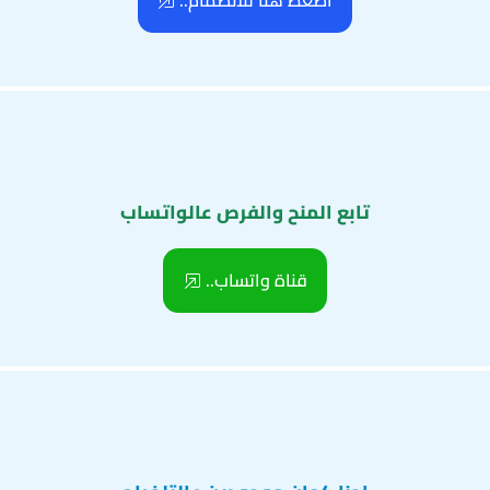
اضغط هنا للانضمام..
تابع المنح والفرص عالواتساب
قناة واتساب..