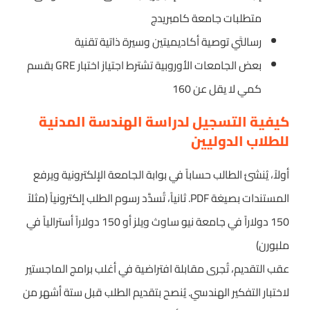
متطلبات جامعة كامبريدج
رسالتَي توصية أكاديميتين وسيرة ذاتية تقنية
بعض الجامعات الأوروبية تشترط اجتياز اختبار GRE بقسم
كمي لا يقل عن 160
كيفية التسجيل لدراسة الهندسة المدنية
للطلاب الدوليين
أولاً، يُنشئ الطالب حساباً في بوابة الجامعة الإلكترونية ويرفع
المستندات بصيغة PDF. ثانياً، تُسدَّد رسوم الطلب إلكترونياً (مثلاً
150 دولاراً في جامعة نيو ساوث ويلز أو 150 دولاراً أسترالياً في
ملبورن)
عقب التقديم، تُجرى مقابلة افتراضية في أغلب برامج الماجستير
لاختبار التفكير الهندسي. يُنصح بتقديم الطلب قبل ستة أشهر من