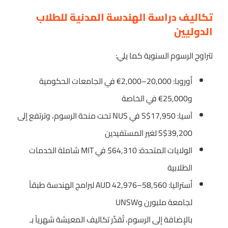
تكاليف دراسة الهندسة المدنية للطلاب
الدوليين
تتراوح الرسوم السنوية كما يلي:
أوروبا: ‎€2,000–20,000 في الجامعات الحكومية
و‎€25,000 في الخاصة
آسيا: ‎S$17,950 في NUS تحت منحة الرسوم، وترتفع إلى
‎S$39,200 لغير المستفيدين
الولايات المتحدة: ‎$64,310 في MIT شاملة الخدمات
الطلابية
أستراليا: ‎AUD 42,976–58,560 لبرامج الهندسة طبقاً
لجامعة ملبورن وUNSW
بالإضافة إلى الرسوم، تُقدَّر تكاليف المعيشة شهرياً بـ