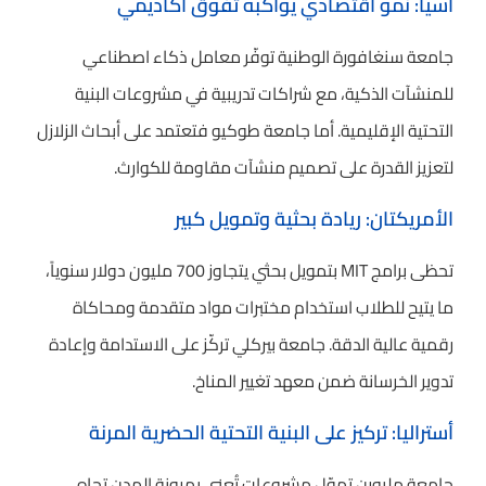
آسيا: نمو اقتصادي يواكبه تفوق أكاديمي
جامعة سنغافورة الوطنية توفّر معامل ذكاء اصطناعي
للمنشآت الذكية، مع شراكات تدريبية في مشروعات البنية
التحتية الإقليمية. أما جامعة طوكيو فتعتمد على أبحاث الزلازل
لتعزيز القدرة على تصميم منشآت مقاومة للكوارث.
الأمريكتان: ريادة بحثية وتمويل كبير
تحظى برامج MIT بتمويل بحثي يتجاوز 700 مليون دولار سنوياً،
ما يتيح للطلاب استخدام مختبرات مواد متقدمة ومحاكاة
رقمية عالية الدقة. جامعة بيركلي تركّز على الاستدامة وإعادة
تدوير الخرسانة ضمن معهد تغيير المناخ.
أستراليا: تركيز على البنية التحتية الحضرية المرنة
جامعة ملبورن تموّل مشروعات تُعنى بمرونة المدن تجاه