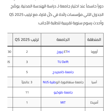
دوراً حاسماً عند اختيار جامعة لـ دراسة الهندسة المدنية. يوضّح
الجدول الآتي مؤسسات رائدة في كلّ قارة، مع ترتيب QS 2025
وأحدث رسوم سنوية تقريبية للطلبة الأجانب:
المنطقة
الجامعة
ترتيب QS 2025
ال
أوروبا
H زيورخ
ET
2
‎1,730 فرنك رسوماً رمزية + ‎730 فرنك تكاليف فصول
TU Delft
3
‎€16,705‏ لبرامج البكالوريوس و€20,000 للما
جامعة كامبريدج
5
آسيا
جامعة سنغافورة الو
طنية NUS
3 عالميّاً
جامعة طوكيو
11
0
أمريكا
MIT
1