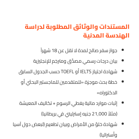
المستندات والوثائق المطلوبة لدراسة
الهندسة المدنية
جواز سفر صالح لمدة لا تقل عن 18 شهراً
بيان درجات رسمي مصدَّق ومترجَم للإنجليزية
شهادة اجتياز IELTS أو TOEFL حسب الجدول السابق
خطة بحث موجزة «للمتقدمين للماجستير البحثي أو
الدكتوراه»
إثبات موارد مالية يغطي الرسوم + تكاليف المعيشة
(مثلاً 21,000 جنيه إسترليني في بريطانيا)
شهادة خلوّ من الأمراض وبيان تطعيم (لبعض دول آسيا
وأستراليا)