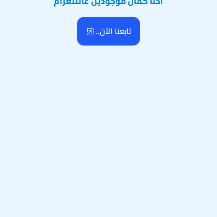
احنا كمان موجودين عالتلغرام
تابعنا الآن..