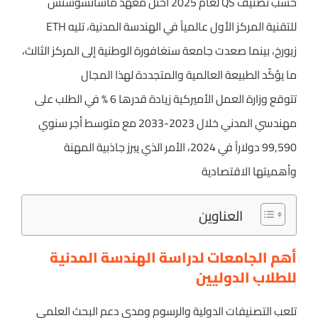
حسب تصنيف QS لعام 2025 احتل معهد ماساتشوستس
للتقنية المركز الأول عالمياً في الهندسة المدنية، تليه ETH
زيورخ، بينما صعدت جامعة سنغافورة الوطنية إلى المركز الثالث،
ما يؤكّد الطبيعة العالمية والمتجددة لهذا المجال
تتوقع وزارة العمل الأميركية زيادة قدرها 6 % في الطلب على
مهندسي المدني خلال 2023-2033 مع متوسط أجر سنوي
99,590 دولاراً في 2024، الأمر الذي يبرز جاذبية المهنة
وأهميتها الاقتصادية
العناوين
أهم الجامعات لدراسة الهندسة المدنية
للطلاب الدوليين
تلعب التصنيفات الدولية والرسوم ومدى دعم البحث العلمي