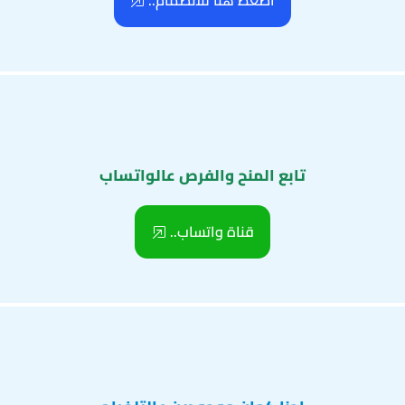
اضغط هنا للانضمام..
تابع المنح والفرص عالواتساب
قناة واتساب..