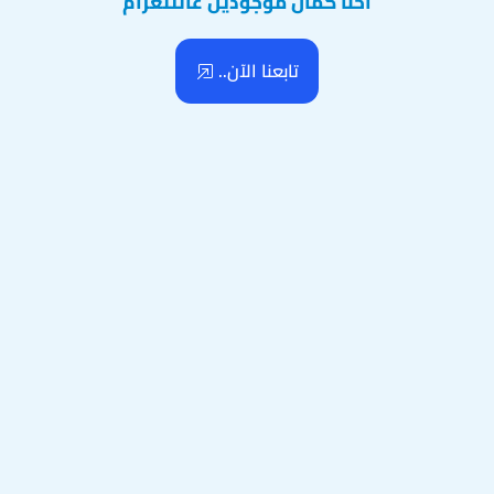
احنا كمان موجودين عالتلغرام
تابعنا الآن..