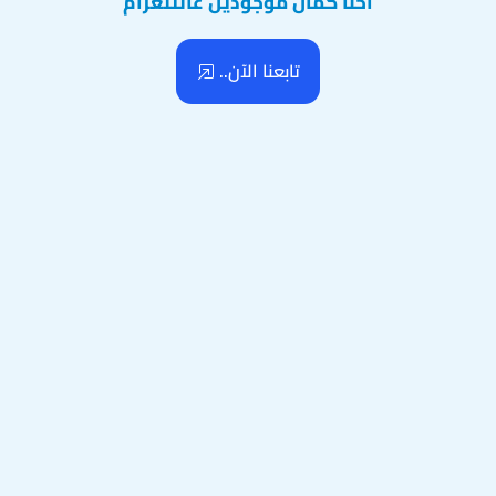
احنا كمان موجودين عالتلغرام
تابعنا الآن..