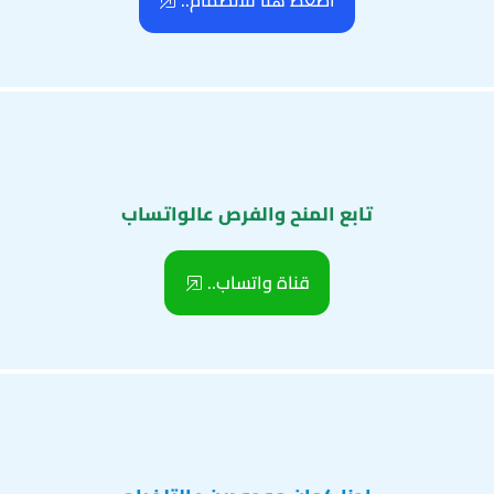
اضغط هنا للانضمام..
تابع المنح والفرص عالواتساب
قناة واتساب..