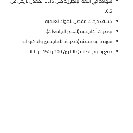
شهادة في اللغة الإنجليزية مثل IELTS بمعدل لا يقل عن
6.5.
كشف درجات مفصل للمواد العلمية.
توصيات أكاديمية (لبعض الجامعات).
سيرة ذاتية محدثة (خصوصًا للماجستير والدكتوراه).
دفع رسوم الطلب (غالبًا بين 100 و150 دولارًا).