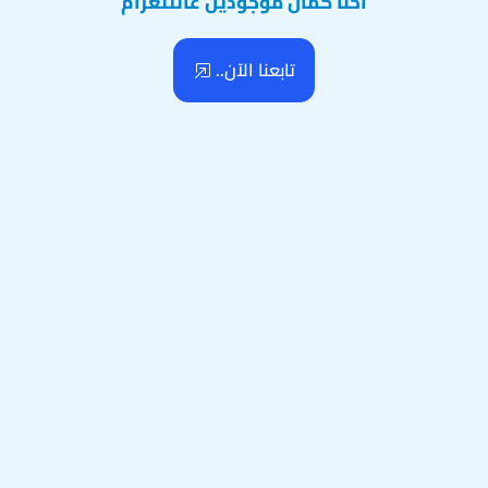
احنا كمان موجودين عالتلغرام
تابعنا الآن..