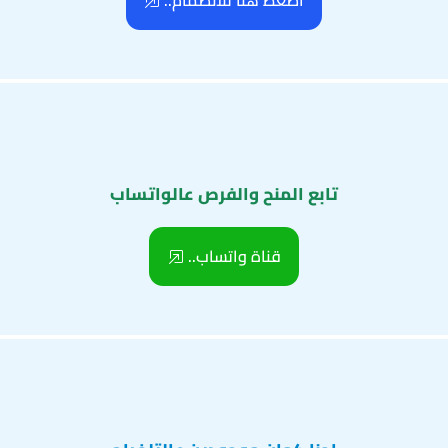
اضغط هنا للانضمام..
تابع المنح والفرص عالواتساب
قناة واتساب..