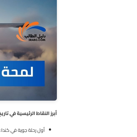
أبرز النقاط الرئيسية في تاري
أول رحلة جوية في كندا: في عام 1909، قام الطيار جون مكوردي بأ