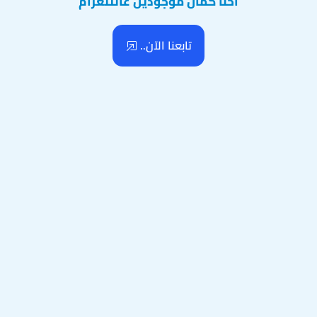
احنا كمان موجودين عالتلغرام
تابعنا الآن..