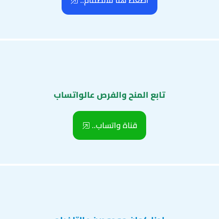
اضغط هنا للانضمام..
تابع المنح والفرص عالواتساب
قناة واتساب..