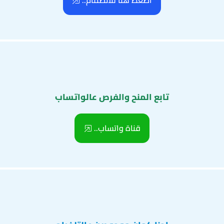
اضغط هنا للانضمام..
تابع المنح والفرص عالواتساب
قناة واتساب..