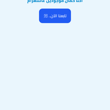
احنا كمان موجودين عالتلغرام
تابعنا الآن..