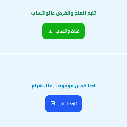
تابع المنح والفرص عالواتساب
قناة واتساب..
احنا كمان موجودين عالتلغرام
تابعنا الآن..