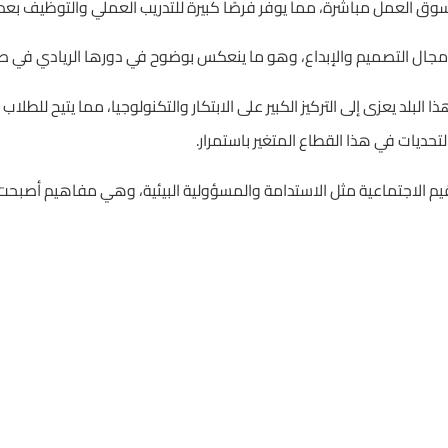
وق العمل مباشرة، مما يوفر فرصًا كبيرة للتدريب العملي والتوظيف بعد ا
ي مجال التصميم والإبداع، وهو ما ينعكس بوضوح في دورها الريادي في صنا
ا البلد يعزى إلى التركيز الكبير على الابتكار والتكنولوجيا، مما يتيح للط
ديات في هذا القطاع المتغير باستمرار.
 القيم الاجتماعية مثل الاستدامة والمسؤولية البيئية، وهي مفاهيم أصبحت ج