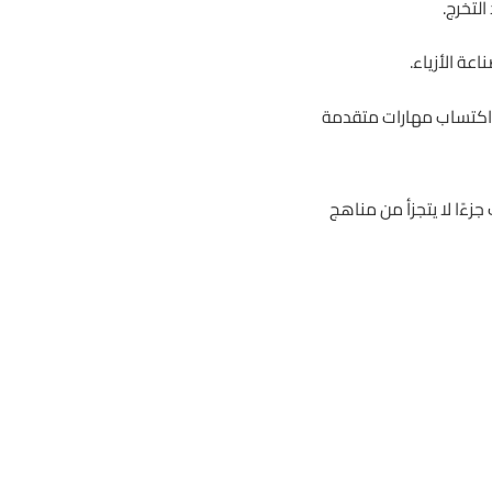
لتخرج.
عة الأزياء.
لاب اكتساب مهارات متقدمة
زءًا لا يتجزأ من مناهج