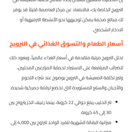
النرويج الخاصة بك، فالابتعاد عن مركز العاصمة قليلاً قد يوفر
لك مبالغ ضخمة يمكن توجيهها نحو الأنشطة الترفيهية أو
الادخار الشخصي.
أسعار الطعام والتسوق الغذائي في النرويج
تحتل النرويج مرتبة متقدمة في أسعار الغذاء عالمياً، ويعود ذلك
للضرائب المرتفعة على الاستيراد لحماية المزارعين المحليين،
وتبرز تكلفة المعيشة في النرويج بوضوح عند شراء اللحوم
والأجبان والسلع المستوردة التي تخضع لرقابة جمركية شديدة.
لتر الحليب يبلغ حوالي 22 كرونة، بينما رغيف الخز يترواح بين
30 إلى 45 كرونة.
ميزانية البقالة الشهرية للفرد الواحد تتراوح بين 4,000 إلى