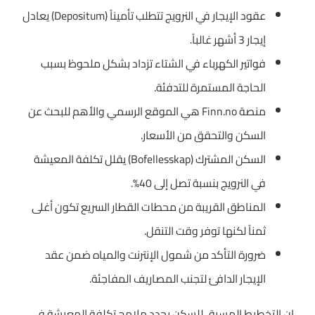
عقود الإيجار في النرويج تتطلب تأميناً (Depositum) يعادل
إيجار 3 أشهر غالباً.
فواتير الكهرباء في الشتاء تزداد بشكل ملحوظ بسبب
الحاجة المستمرة للتدفئة.
منصة Finn.no هي الموقع الرسمي والأهم للبحث عن
السكن والتحقق من الأسعار.
السكن المشترك (Bofellesskap) يقلل تكلفة المعيشة
في النرويج بنسبة تصل إلى 40%.
المناطق القريبة من محطات القطار السريع تكون أغلى
ثمناً لكنها توفر وقت التنقل.
ضرورة التأكد من شمول الإنترنت والمياه ضمن عقد
الإيجار الدافئ لتجنب المصاريف المفاجئة.
إن التخطيط المسبق للسكن يحدد ملامح تكلفة المعيشة في