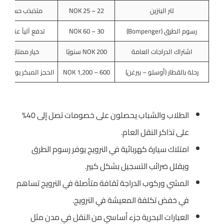
لتر البنزين
22 – 25 NOK
متذبذب حسب الأس
رسوم الطرق (Bompenger)
30 – 60 NOK
تدفع آلياً عند دخ
اشتراك الدراجات العامة
200 NOK سنويًا
خيار ممتاز في ا
رحلة بالقطار (أوسلو – بيرغن)
600 – 1,200 NOK
الحجز المبكر يوفر تذاكر أرخ
الطلاب والشباب يحصلون على خصومات تصل إلى 40%
على تذاكر النقل العام.
امتلاك سيارة كهربائية في النرويج يوفر رسوم الطرق
ويقلل ضرائب التسجيل بشكل كبير.
المشي وركوب الدراجة ثقافة متأصلة في النرويج تساهم
في خفض تكلفة المعيشة في النرويج.
العبارات البحرية جزء أساسي من النقل في مدن مثل