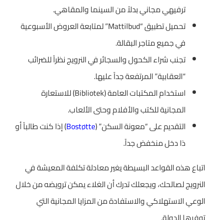
ترفيهي مجاني بدلاً من السينما والمقاهي.
تحميل تطبيق “Mattilbud” لمتابعة العروض الأسبوعية
في جميع متاجر البقالة.
تجنب شراء الكحول والسجائر في النرويج نظراً للضرائب
“العقابية” المرتفعة جداً عليها.
استخدام المكتبات العامة (Bibliotek) للاستعارة
المجانية للكتب والأفلام وحتى الألعاب.
التقديم على “معونة السكن” (
Bostøtte
) إذا كنت طالباً أو
ذا دخل منخفض جداً.
اتباع هذه القواعد البسيطة يغير معادلة تكلفة المعيشة في
النرويج لصالحك، ويجعلك تدرك أن الغلاء يمكن ترويضه من خلال
الوعي الاستهلاكي والاستفادة من المزايا المجانية التي
توفرها الدولة.