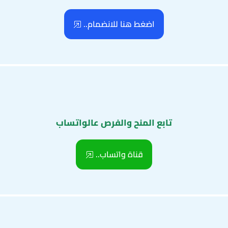
اضغط هنا للانضمام..
تابع المنح والفرص عالواتساب
قناة واتساب..