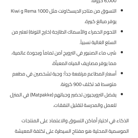
6,000 كرونة.
التسوق من متاجر الديسكاونت مثل Rema 1000 و Kiwi
يوفر مبالغ كبيرة.
اللحوم الحمراء والأسماك الطازجة (خارج التونة) تعتبر من
السلع الغالية نسبياً.
شرب ماء الصنبور في النرويج آمن تماماً وبجودة عالمية،
مما يوفر مصاريف المياه المعبأة.
أسعار المطاعم مرتفعة جداً؛ وجبة لشخصين في مطعم
متوسط قد تكلف 900 كرونة.
يفضل النرويجيون تحضير وجباتهم (Matpakke) في المنزل
للعمل والمدرسة لتقليل النفقات.
الذكاء في اختيار أماكن التسوق والاعتماد على المنتجات
الموسمية المحلية هو مفتاح السيطرة على تكلفة المعيشة