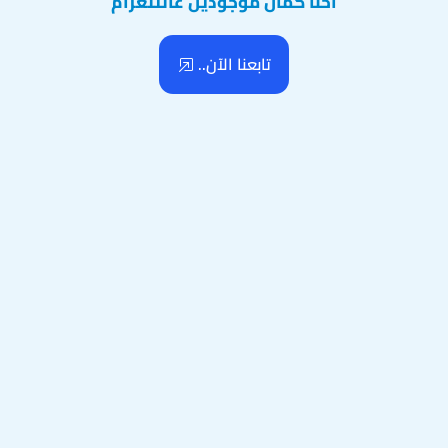
احنا كمان موجودين عالتلغرام
تابعنا الآن..