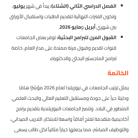
الفصل الدراسي الثاني (الشتاء):
يبدأ في شهر
يوليو
،
وتكون الفترات النهائية لتقديم الطلبات واستقبال الأوراق
بين شهري
أبريل
و
مايو 2026
.
القبول المرن للبرامج البحثية:
توفر بعض الجامعات
قنوات تقديم وقبول مرنة ممتدة على مدار العام، خاصة
لبرامج الماجستير البحثي والدكتوراه.
الخاتمة
يمثل ترتيب الجامعات في نيوزيلندا لعام 2026 مؤشرًا هامًا
ودليلاً حياً على جودة ومستقبل التعليم العالي والبحث العلمي
المتطور في البلاد. وتتميز الجامعات النيوزيلندية بتقديم برامج
أكاديمية متقدمة تفتح آفاقاً واسعة للابتكار، التدريب الميداني،
والتوظيف المباشر، مما يجعلها خياراً مثالياً لكل طالب يسعى