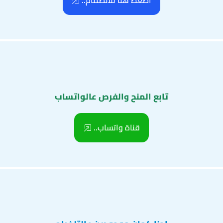
اضغط هنا للانضمام..
تابع المنح والفرص عالواتساب
قناة واتساب..