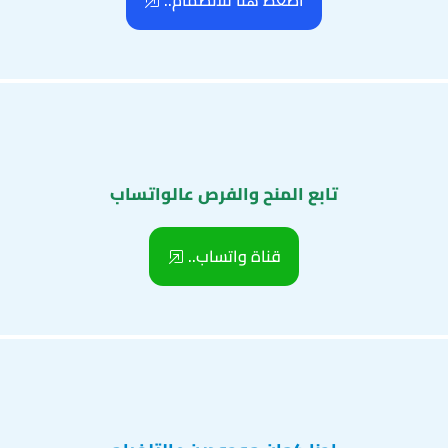
اضغط هنا للانضمام..
تابع المنح والفرص عالواتساب
قناة واتساب..