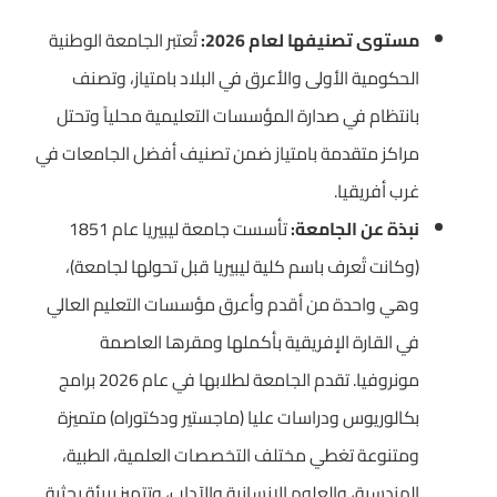
مستوى تصنيفها لعام 2026:
تُعتبر الجامعة الوطنية
الحكومية الأولى والأعرق في البلاد بامتياز، وتصنف
بانتظام في صدارة المؤسسات التعليمية محلياً وتحتل
مراكز متقدمة بامتياز ضمن تصنيف أفضل الجامعات في
غرب أفريقيا.
نبذة عن الجامعة:
تأسست جامعة ليبيريا عام 1851
(وكانت تُعرف باسم كلية ليبيريا قبل تحولها لجامعة)،
وهي واحدة من أقدم وأعرق مؤسسات التعليم العالي
في القارة الإفريقية بأكملها ومقرها العاصمة
مونروفيا. تقدم الجامعة لطلابها في عام 2026 برامج
بكالوريوس ودراسات عليا (ماجستير ودكتوراه) متميزة
ومتنوعة تغطي مختلف التخصصات العلمية، الطبية،
الهندسية، والعلوم الإنسانية والآداب، وتتميز ببيئة بحثية