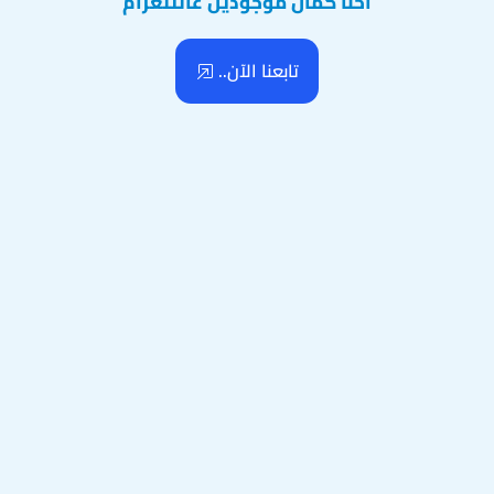
احنا كمان موجودين عالتلغرام
تابعنا الآن..