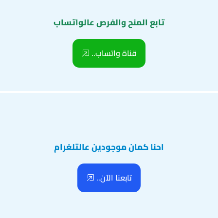
تابع المنح والفرص عالواتساب
قناة واتساب..
احنا كمان موجودين عالتلغرام
تابعنا الآن..