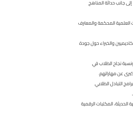
لى جانب حداثة المناهج
ت العلمية المحكمة والمعترف
كاديميين والخبراء حول جودة
اءة وجاهزية الخريجين لمتطلبات سوق العمل لعام 2026، ونسبة نجاح الطلاب في
برى عن مهاراتهم.
مج التبادل الطلابي
الحديثة، المكتبات الرقمية