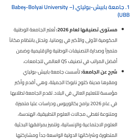
1. جامعة بابيش-بولياي (Babeș-Bolyai University –
UBB)
مستوى تصنيفها لعام 2026:
تُعتبر الجامعة الوطنية
الحكومية الأولى والأكبر في رومانيا، وتحتل بانتظام مكاناً
متميزاً وصدارة التصنيفات الوطنية والإقليمية وضمن
أفضل المراتب في تصنيف QS العالمي للجامعات.
شرح عن الجامعة:
تأسست جامعة بابيش-بولياي
ومقرها مدينة كلوج نابوكا الجميلة، وهي أقدم وأكبر
مؤسسة للتعليم العالي في البلاد. تقدم الجامعة لطلابها
في عام 2026 برامج بكالوريوس ودراسات عليا متميزة
ومتنوعة تغطي مجالات العلوم التطبيقية، الهندسة،
العلوم الاجتماعية والإنسانية، وتتميز بمرافقها البحثية
المتطورة وشراكاتها الدولية الواسعة جداً ومشاركتها