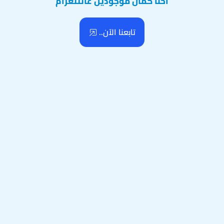
احنا كمان موجودين عالتلغرام
تابعنا الآن..