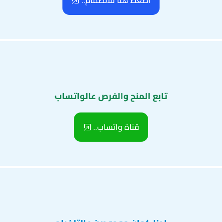
اضغط هنا للانضمام..
تابع المنح والفرص عالواتساب
قناة واتساب..