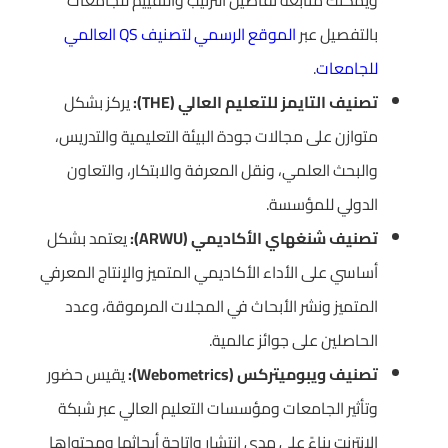
ويمكنك متابعة تفاصيل الترتيب والتقييم للجامعات
بالتفصيل عبر
الموقع الرسمي لتصنيف QS العالمي
للجامعات
.
تصنيف التايمز للتعليم العالي (THE):
يركز بشكل
متوازن على مجالات جودة البيئة التعليمية والتدريس،
والبحث العلمي، ونقل المعرفة والابتكار، والتعاون
الدولي للمؤسسة.
تصنيف شنغهاي الأكاديمي (ARWU):
يعتمد بشكل
أساسي على الأداء الأكاديمي المتميز والإنتاج المعرفي
المتميز ونشر الأبحاث في المجلات المرموقة، وعدد
الحاصلين على جوائز عالمية.
تصنيف ويبوميتركس (Webometrics):
يقيس حضور
وتأثير الجامعات ومؤسسات التعليم العالي عبر شبكة
الإنترنت بناءً على مدى انتشار وإتاحة أبحاثها ومحتواها