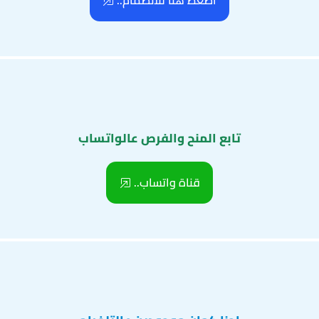
اضغط هنا للانضمام..
تابع المنح والفرص عالواتساب
قناة واتساب..