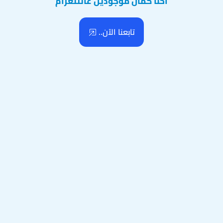
احنا كمان موجودين عالتلغرام
تابعنا الآن..