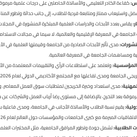
س:
كفاءة الكادر التعليمي والأساتذة الحاصلين على درجات علمية مرموقة
واستيعاب ممتاز ومتابعة فردية للطلاب، إلى جانب حداثة وتطور المناهج الد
ر:
يقاس بعدد الأبحاث والدراسات العلمية المبتكرة المنشورة في المجلات 
امعة في المعرفة الإقليمية والعالمية، لا سيما في مجالات الاستدامة وا
منشورات:
مدى تأثير الأبحاث الصادرة من الجامعة وقيمتها العلمية في ال
ية ومساهمات الجامعة في المعرفة العالمية.
المؤسسية:
وتعتمد على استطلاعات الرأي والتقييمات المعتمدة من ال
ي الجامعة ومدى تفاعلها مع المجتمع الأكاديمي الدولي لعام 2026.
مهنية:
مدى استعداد وخبرة الخريجين لمتطلبات سوق العمل المعاصر، 
قة بعد التخرج، بالإضافة إلى مستوى رضا أرباب العمل والشركات عن مه
ولية:
يقيم نسبة الطلاب والأساتذة الأجانب في الجامعة، ومدى فاعلية برا
تفاقيات المبرمة مع كبرى الجامعات والمؤسسات حول العالم لعام 2026.
ت الطلابية:
تشمل جودة وتطور المرافق الجامعية، مثل المختبرات العلمية 