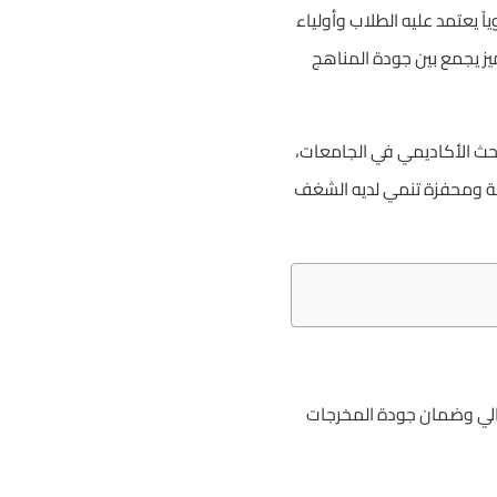
 لعام 2026 خطوة أساسية ومؤشراً حيوياً يعتمد عليه الطلاب وأولياء
يز يجمع بين جودة المناهج
بحث الأكاديمي في الجامعات،
نة ومحفزة تنمي لديه الشغف
الي وضمان جودة المخرجات