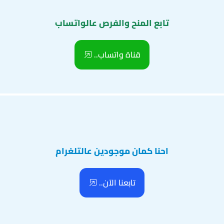
تابع المنح والفرص عالواتساب
قناة واتساب..
احنا كمان موجودين عالتلغرام
تابعنا الآن..