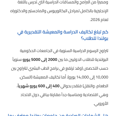
ومميزاً من البرامج والمساقات الدراسية التي تدرس باللغة
الإنجليزية بالكامل لمراحل البكالوريوس والماجستير والدكتوراه
لعام 2026.
كم تبلغ تكاليف الدراسة والمعيشة التقديرية في
بولندا للطلاب؟
تتراوح الرسوم الدراسية السنوية في الجامعات الحكومية
البولندية للطلاب الدوليين ما بين
2000 إلى 5000 يورو
سنوياً
حسب التخصص (وقد ترتفع في برامج الطب البشري لتتراوح بين
10,000 إلى 14,000 يورو). أما تكاليف المعيشة (السكن،
الطعام، والنقل) فتقدر بحوالي
400 إلى 600 يورو شهرياً
،
وهي اقتصادية ومناسبة جداً مقارنة بباقي دول الاتحاد
الأوروبي.
هل الشهادات الصادرة من جامعات بولندا معترف بها