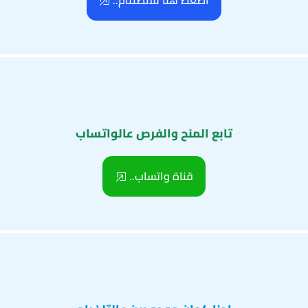
اضغط هنا للانضمام..
تابع المنح والفرص عالواتساب
قناة واتساب..