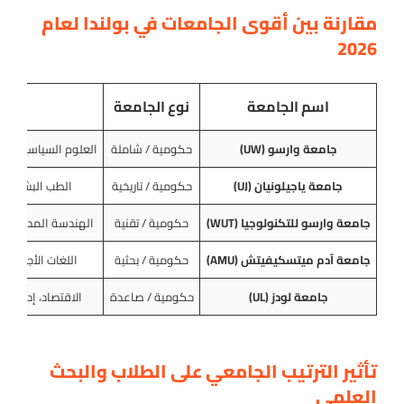
مقارنة بين أقوى الجامعات في بولندا لعام
2026
اسم الجامعة
نوع الجامعة
التخ
جامعة وارسو (UW)
حكومية / شاملة
العلوم السياسية، إدار
جامعة ياجيلونيان (UJ)
حكومية / تاريخية
الطب البشري، ال
جامعة وارسو للتكنولوجيا (WUT)
حكومية / تقنية
الهندسة المدنية، ال
جامعة آدم ميتسكيفيتش (AMU)
حكومية / بحثية
اللغات الأجنبية، 
جامعة لودز (UL)
حكومية / صاعدة
الاقتصاد، إدارة ال
تأثير الترتيب الجامعي على الطلاب والبحث
العلمي