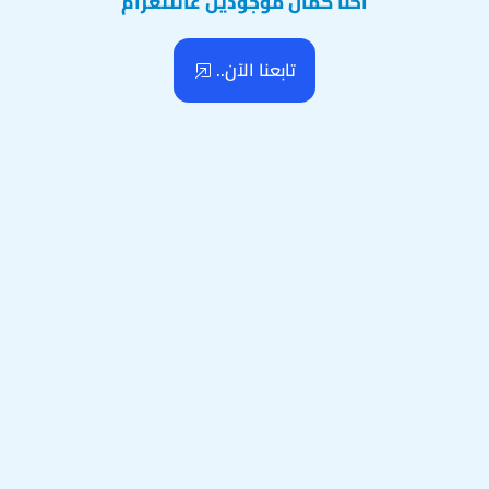
احنا كمان موجودين عالتلغرام
تابعنا الآن..