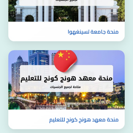
منحة جامعة تسينغهوا
منحة معهد هونج كونج للتعليم