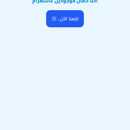
احنا كمان موجودين عالتلغرام
تابعنا الآن..