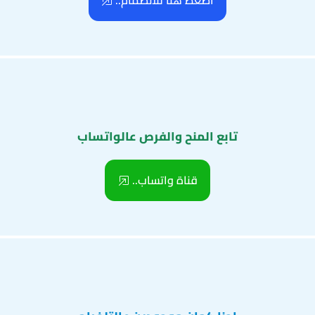
اضغط هنا للانضمام..
تابع المنح والفرص عالواتساب
قناة واتساب..