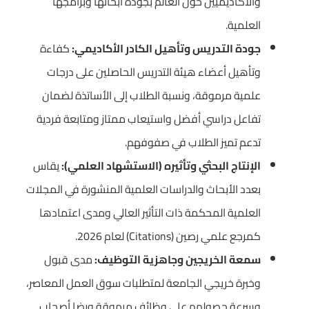
والأكاديميين حول العالم بجودة أبحاثها وبرامجها
العلمية.
جودة التدريس وتأهيل الكادر الأكاديمي:
كفاءة
وتأهيل أعضاء هيئة التدريس الحاصلين على درجات
علمية مرموقة، ونسبة الطلاب إلى الأساتذة لضمان
تفاعل دراسي أفضل واستيعاب ممتاز ومتابعة فردية
تدعم تميز الطلاب في صفوفهم.
الإنتاج البحثي وتأثيره (الاستشهاد العلمي):
يقاس
بعدد الأبحاث والدراسات العلمية المنشورة في المجلات
العلمية المحكمة ذات التأثير العالي ومدى اعتمادها
كمرجع علمي رصين (Citations) لعام 2026.
سمعة الخريجين وجاهزية التوظيف:
مدى قبول
وخبرة خريجي الجامعة لمتطلبات سوق العمل المعاصر،
وسرعة حصولهم على وظائف مرموقة ورضا أصحاب