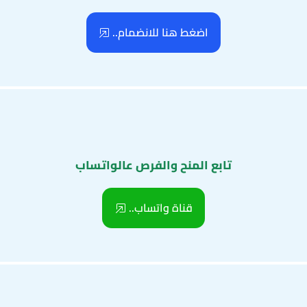
اضغط هنا للانضمام..
تابع المنح والفرص عالواتساب
قناة واتساب..