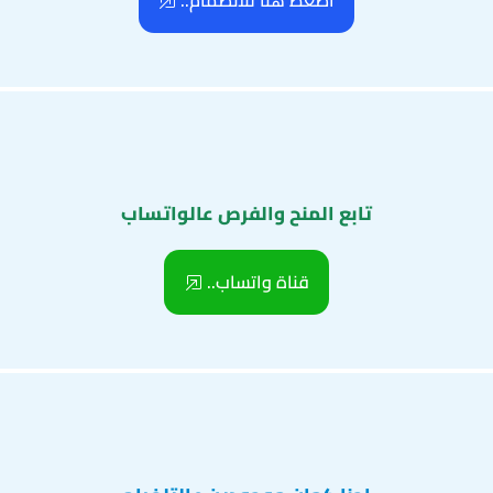
اضغط هنا للانضمام..
تابع المنح والفرص عالواتساب
قناة واتساب..