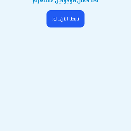
احنا كمان موجودين عالتلغرام
تابعنا الآن..