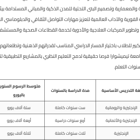
المعمارية وتصميم البنى التحتية للمدن الذكية والمباني المستدامة بيئيا
لفورية والآداب العالمية لتعزيز مهارات التواصل الثقافي والدبلوماسي ال
وتطوير المركبات العلاجية والأدوية لخدمة القطاعات الصحية والمستشفي
بير للطلاب باختيار المسار الدراسي المناسب لقدراتهم الذهنية وتطلعاته
عة تيميشوارا فرصا حقيقية لدمج التعليم النظري بالمشاريع التطبيقية لتعز
نوات التعلم.
متوسط الرسوم السنوي
غة التدريس الأساسية
مدة الدراسة بالسنوات
باليورو
الإنجليزية والرومانية
ست سنوات كاملة
ستة آلاف يورو
الإنجليزية والألمانية
أربع سنوات دراسية
أربعة آلاف يورو
الإنجليزية
ثلاث سنوات كاملة
ثلاثة آلاف يورو