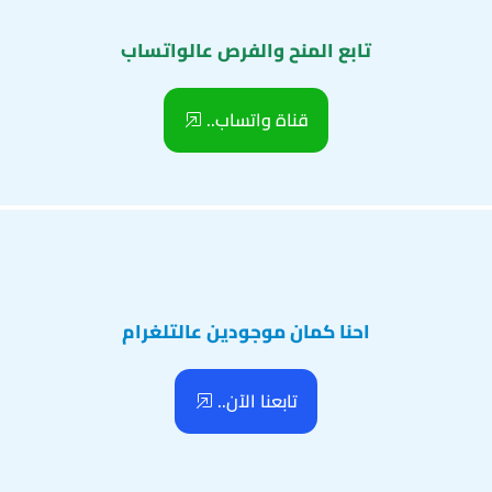
تابع المنح والفرص عالواتساب
قناة واتساب..
احنا كمان موجودين عالتلغرام
تابعنا الآن..