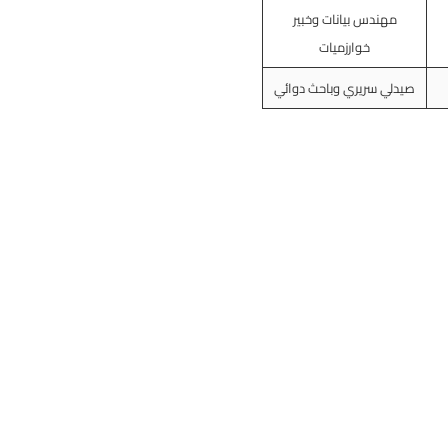
مهندس بيانات وخبير
خوارزميات
صيدلي سريري وباحث دوائي