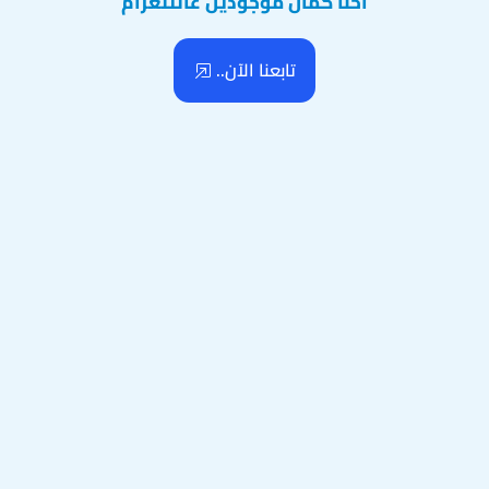
احنا كمان موجودين عالتلغرام
تابعنا الآن..