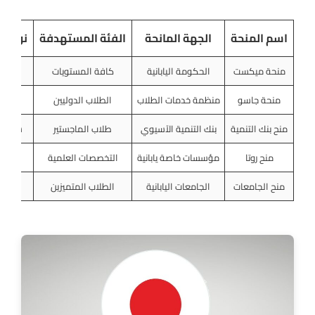
اسم المنحة
الجهة المانحة
الفئة المستهدفة
نوع ال
منحة ميكست
الحكومة اليابانية
كافة المستويات
شاملة
منحة جاسو
منظمة خدمات الطلاب
الطلاب الدوليين
مساعد
منح بنك التنمية
بنك التنمية الآسيوي
طلاب الماجستير
شاملة 
منح روتا
مؤسسات خاصة يابانية
التخصصات العلمية
دعم
منح الجامعات
الجامعات اليابانية
الطلاب المتميزين
إعف