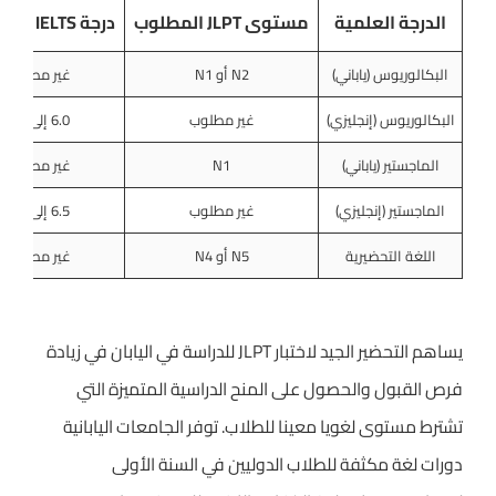
الدرجة العلمية
مستوى JLPT المطلوب
درجة IELTS المطلوبة
البكالوريوس (ياباني)
N2 أو N1
غير مطلوب
البكالوريوس (إنجليزي)
غير مطلوب
6.0 إلى 6.5
الماجستير (ياباني)
N1
غير مطلوب
الماجستير (إنجليزي)
غير مطلوب
6.5 إلى 7.0
اللغة التحضيرية
N5 أو N4
غير مطلوب
يساهم التحضير الجيد لاختبار JLPT للدراسة في اليابان في زيادة
فرص القبول والحصول على المنح الدراسية المتميزة التي
تشترط مستوى لغويا معينا للطلاب. توفر الجامعات اليابانية
دورات لغة مكثفة للطلاب الدوليين في السنة الأولى