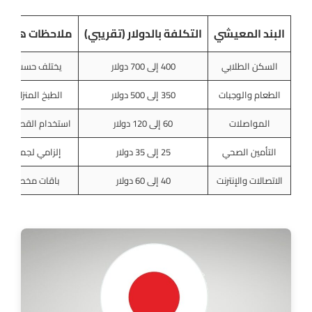
البند المعيشي
التكلفة بالدولار (تقريبي)
ملاحظات هامة 
السكن الطلابي
400 إلى 700 دولار
يختلف حسب نوع ا
الطعام والوجبات
350 إلى 500 دولار
الطبخ المنزلي يوفر
المواصلات
60 إلى 120 دولار
استخدام القطارات و
التأمين الصحي
25 إلى 35 دولار
إلزامي لجميع ال
الاتصالات والإنترنت
40 إلى 60 دولار
باقات مخصصة ل