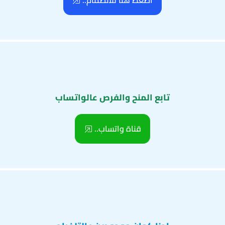
اضغط هنا للانضمام..
تابع المنح والفرص عالواتساب
قناة واتساب..