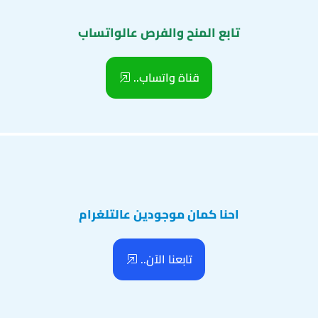
تابع المنح والفرص عالواتساب
قناة واتساب..
احنا كمان موجودين عالتلغرام
تابعنا الآن..