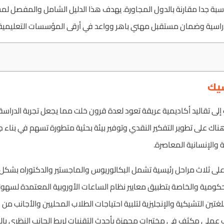
سبة جدا مقارنة بالدول المجاورة. يهدف هذا الدليل الشامل والمفصل لمس
لدراسية وضمان مستقبل مهني باهر وواعد في أرقى المؤسسات التعليمية ا
شيك
 إلى تقاليد أكاديمية عريقة تعود لعدة قرون خلت مما يجعل تجربة الدراس
هناك على تطوير التفكير النقدي وتوفير بيئة بحثية متطورة تسهم في بناء ج
الإنسانية المعاصرة.
على ثلاث مراحل رئيسية تشمل البكالوريوس والماجستير والدكتوراه بشكل
حكومية والخاصة بتطبيق معايير نظام الساعات الأوروبية المعتمدة لسهول
اللغتين التشيكية والإنجليزية لتلبية احتياجات الطلاب المحليين والأجانب من
 عملي مكثف في مختبرات مجهزة بأحدث التقنيات لربط الجانب النظري بال