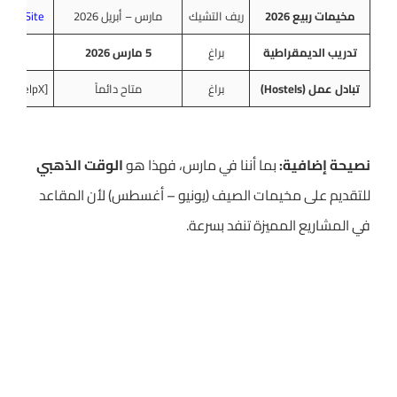
مخيمات ربيع 2026
ريف التشيك
مارس – أبريل 2026
cial Site
تدريب الديمقراطية
براغ
5 مارس 2026
OUTH
تبادل عمل (Hostels)
براغ
متاح دائماً
[Worldpackers / HelpX]
نصيحة إضافية:
بما أننا في مارس، فهذا هو
الوقت الذهبي
للتقديم على مخيمات الصيف (يونيو – أغسطس) لأن المقاعد
في المشاريع المميزة تنفد بسرعة.