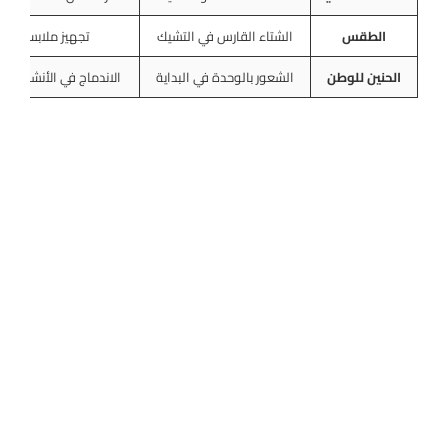
الطقس
الشتاء القارس في التشيك
تجهيز ملابس ثقيل
الحنين للوطن
الشعور بالوحدة في البداية
الاندماج في الأنشطة ال