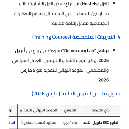
النزل (Hostels) في براغ:
بعض النزل الشبابية تطلب
متطوعين للمساعدة في الاستقبال وتنظيم الفعاليات
الاجتماعية مقابل إقامة مجانية.
4. التدريبات المتخصصة (Training Courses)
برنامج “Democracy Lab”:
سيعقد في براغ في
أبريل
2026
، وهو موجه للشباب المهتمين بالعمل السياسي
والمجتمعي. الموعد النهائي للتقديم هو
5 مارس
.
2026
جدول ملخص للفرص الحالية (مارس 2026)
نوع الفرصة
الموقع
الموعد النهائي للتقديم
الرابط ا
تطوع ESC طويل الأمد
براغ / برنو
مفتوح (حسب المشروع)
th Portal