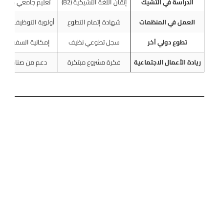
الدراسة في التشيك
إتقان اللغة التشيكية (B2)
تعليم جامعي مجاني
العمل في المنظمات
شهادة إتمام التطوع
أولوية التوظيف في ال
تطوع دولي آخر
سجل تطوعي نظيف
إمكانية السفر لدو
ريادة الأعمال الاجتماعية
فكرة مشروع مبتكرة
دعم من صناديق الات