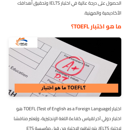
الحصول على درجة عالية في اختبار IELTS وتحقيق أهدافك
الأكاديمية والمهنية.
ما هو اختبار TOEFL؟
اختبار TOEFL (Test of English as a Foreign Language) هو
اختبار دولي آخر لقياس كفاءة اللغة الإنجليزية، ويُعتبر منافسًا
لاختبار IELTS. يتم تنظيم الاختبار من قبل مؤسسة ETS