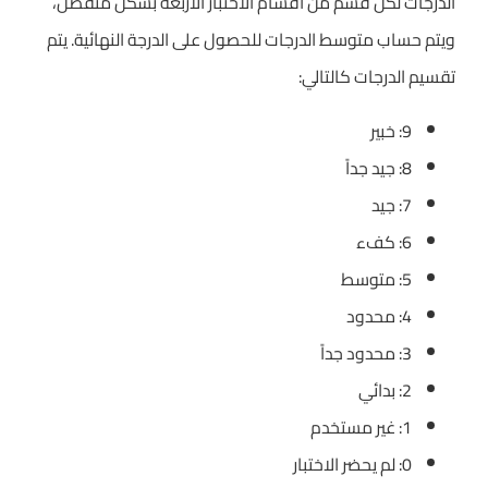
الدرجات لكل قسم من أقسام الاختبار الأربعة بشكل منفصل،
ويتم حساب متوسط الدرجات للحصول على الدرجة النهائية. يتم
تقسيم الدرجات كالتالي:
9: خبير
8: جيد جداً
7: جيد
6: كفء
5: متوسط
4: محدود
3: محدود جداً
2: بدائي
1: غير مستخدم
0: لم يحضر الاختبار