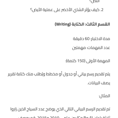
النص؟
كيف يؤثر الشاي الأخضر على عملية الأيض؟
القسم الثالث: الكتابة (Writing)
مدة الاختبار: 60 دقيقة
عدد المهمات: مهمتين
المهمة الأولى (150 كلمة):
يتم تقديم رسم بياني أو جدول أو مخطط ويُطلب منك كتابة تقرير
يصف البيانات.
المثال:
تم تقديم الرسم البياني التالي الذي يوضح عدد السياح الذين زاروا
ثلاثة بلدان (A وB وC) بين عامي 2010 و2015. قم بوصف