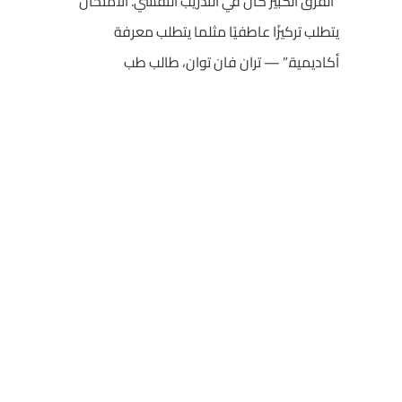
“الفرق الكبير كان في التدريب النفسي. الامتحان
يتطلب تركيزًا عاطفيًا مثلما يتطلب معرفة
أكاديمية.” — تران فان توان، طالب طب