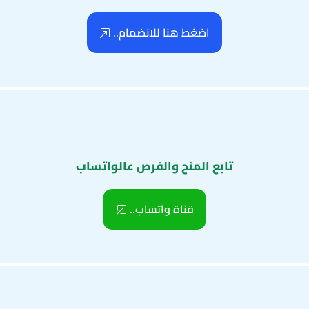
اضغط هنا للانضمام..
تابع المنح والفرص عالواتساب
قناة واتساب..