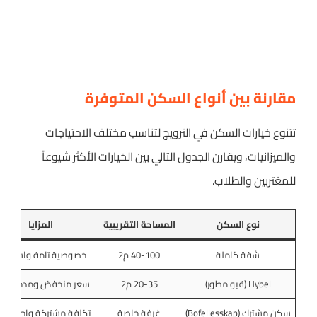
مقارنة بين أنواع السكن المتوفرة
تتنوع خيارات السكن في النرويج لتناسب مختلف الاحتياجات
والميزانيات، ويقارن الجدول التالي بين الخيارات الأكثر شيوعاً
للمغتربين والطلاب.
نوع السكن
المساحة التقريبية
المزايا
شقة كاملة
40-100 م2
خصوصية تامة واستقلا
Hybel (قبو مطور)
20-35 م2
سعر منخفض ومدخل خا
سكن مشترك (Bofellesskap)
غرفة خاصة
تكلفة مشتركة واجتماعي