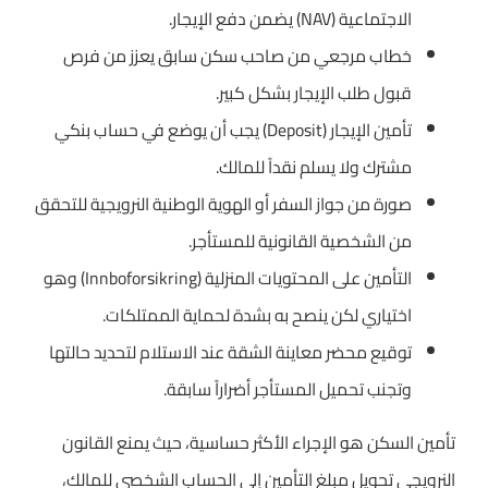
الاجتماعية (NAV) يضمن دفع الإيجار.
خطاب مرجعي من صاحب سكن سابق يعزز من فرص
قبول طلب الإيجار بشكل كبير.
تأمين الإيجار (Deposit) يجب أن يوضع في حساب بنكي
مشترك ولا يسلم نقداً للمالك.
صورة من جواز السفر أو الهوية الوطنية النرويجية للتحقق
من الشخصية القانونية للمستأجر.
التأمين على المحتويات المنزلية (Innboforsikring) وهو
اختياري لكن ينصح به بشدة لحماية الممتلكات.
توقيع محضر معاينة الشقة عند الاستلام لتحديد حالتها
وتجنب تحميل المستأجر أضراراً سابقة.
تأمين السكن هو الإجراء الأكثر حساسية، حيث يمنع القانون
النرويجي تحويل مبلغ التأمين إلى الحساب الشخصي للمالك،