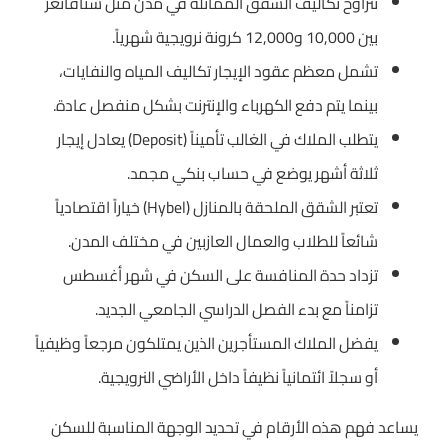
تتراوح تكاليف الشقق المماثلة في مدن مثل ستافانغر
بين 10,000 و12,000 كرونة نرويجية شهرياً.
تشمل معظم عقود الإيجار تكاليف المياه والنفايات،
بينما يتم دفع الكهرباء والإنترنت بشكل منفصل عادة.
يتطلب الملاك في الغالب تأميناً (Deposit) يعادل إيجار
ثلاثة أشهر يوضع في حساب بنكي مجمد.
تعتبر الشقق الملحقة بالمنازل (Hybel) خياراً اقتصادياً
شائعاً للطلاب والعمال العازبين في مختلف المدن.
تزداد حدة المنافسة على السكن في شهر أغسطس
تزامناً مع بدء الفصل الدراسي الجامعي الجديد.
يفضل الملاك المستأجرين الذين يمتلكون مرجعاً وظيفياً
أو سجلاً ائتمانياً نظيفاً داخل الأراضي النرويجية.
يساعد فهم هذه الأرقام في تحديد الوجهة المناسبة للسكن