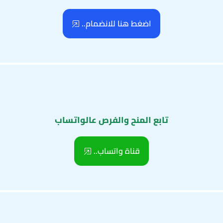
اضغط هنا للانضمام..
تابع المنح والفرص عالواتساب
قناة واتساب..