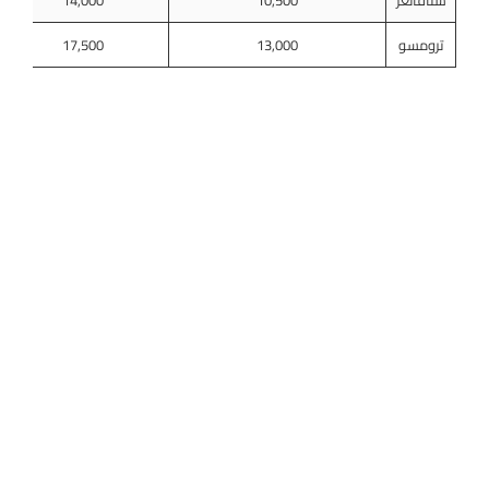
ستافانغر
10,500
14,000
ترومسو
13,000
17,500