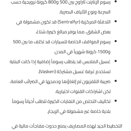
رسوم الإنترنت تتراوح بين 500 و800 كرونة نرويجية حسب
السرعة ونوع الألياف البصرية.
التدفئة المركزية (Sentralfyr) قد تكون مشمولة في
بعض الشقق، مما يوفر مبالغ كبيرة شتاءً.
رسوم المواقف الخاصة للسيارات قد تكلف ما بين 500
و1500 كرونة شهرياً في المدن.
غسيل الملابس قد يتطلب رسوماً إضافية إذا كانت البناية
تستخدم غرفة غسيل مشتركة (Vaskeri).
ضريبة التلفزيون تم إلغاؤها ودمجها في الضرائب العامة،
لكن اشتراكات القنوات اختيارية.
تكاليف التخلص من النفايات الكبيرة تتطلب أحياناً رسوماً
بلدية خاصة غير مشمولة في الإيجار.
التخطيط الجيد لهذه المصاريف يمنع حدوث مفاجآت مالية في