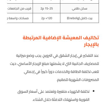
سكن طلابي
15-25 م2
قريب من الجامعات ومدع
بيت كامل (Enebolig)
120+ م2
مساحات واسعة وحديق
تكاليف المعيشة الإضافية المرتبطة
بالإيجار
عند التفكير في إيجار الشقق في النرويج، يجب وضع ميزانية
للمصاريف الجانبية التي لا يشملها مبلغ الإيجار الأساسي، حيث
تلعب تكلفة الطاقة والخدمات دوراً كبيراً في إجمالي
المصروفات الشهرية للمقيم.
تكلفة الكهرباء متغيرة وتعتمد على أسعار السوق
الفورية واستهلاك التدفئة خلال الشتاء.