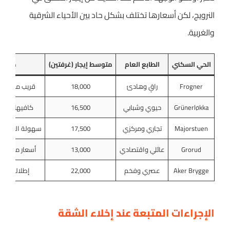
النرويج، لكن أسعارها تختلف بشكل حاد بين الأحياء الشرقية
والغربية.
الحي السكني
الطابع العام
متوسط إيجار (غرفتين)
ميزة 
Frogner
راقٍ وهادئ
18,000
قريب من الحد
Grünerløkka
حيوي وشبابي
16,500
كافيهات وحي
Majorstuen
تجاري ومركزي
17,500
سهولة الوصول 
Grorud
عائلي واقتصادي
13,000
أسعار منخفضة
Aker Brygge
عصري وفخم
22,000
إطلالة مباش
الإجراءات المتبعة عند إخلاء الشقة