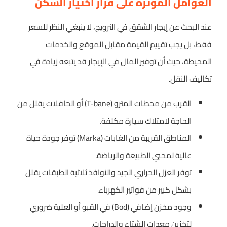
العوامل المؤثرة على قرار اختيار السكن
عند البحث عن إيجار الشقق في النرويج، لا ينبغي النظر للسعر
فقط، بل يجب تقييم القيمة مقابل الموقع والخدمات
المحيطة، حيث أن توفير المال في الإيجار قد يتبعه زيادة في
تكاليف النقل.
القرب من محطات المترو (T-bane) أو الحافلات يقلل من
الحاجة لامتلاك سيارة مكلفة.
المناطق القريبة من الغابات (Marka) توفر جودة حياة
عالية لمحبي الطبيعة والرياضة.
توفر العزل الحراري الجيد والنوافذ ثلاثية الطبقات يقلل
بشكل كبير من فواتير الكهرباء.
وجود مخزن إضافي (Bod) في القبو أو العلية ضروري
لتخزين معدات الشتاء والدراجات.