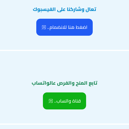
تعال وشاركنا على الفيسبوك
اضغط هنا للانضمام..
تابع المنح والفرص عالواتساب
قناة واتساب..