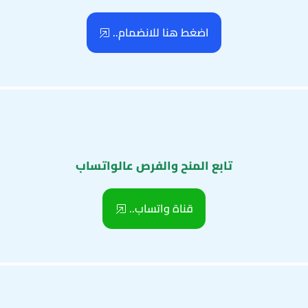
اضغط هنا للانضمام..
تابع المنح والفرص عالواتساب
قناة واتساب..