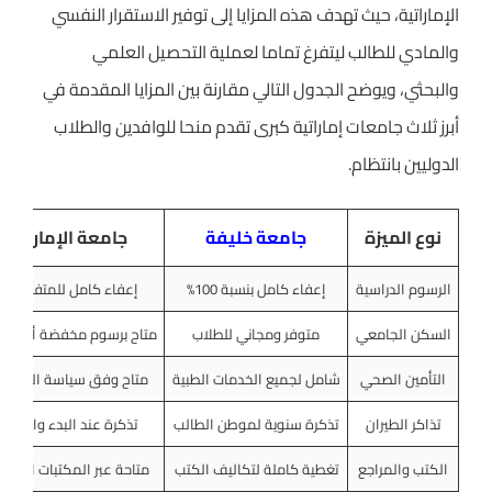
الإماراتية، حيث تهدف هذه المزايا إلى توفير الاستقرار النفسي
والمادي للطالب ليتفرغ تماما لعملية التحصيل العلمي
والبحثي، ويوضح الجدول التالي مقارنة بين المزايا المقدمة في
أبرز ثلاث جامعات إماراتية كبرى تقدم منحا للوافدين والطلاب
الدوليين بانتظام.
نوع الميزة
جامعة خليفة
جامعة الإمارات
الرسوم الدراسية
إعفاء كامل بنسبة 100%
إعفاء كامل للمتفوقين
السكن الجامعي
متوفر ومجاني للطلاب
متاح برسوم مخفضة أو مجا
التأمين الصحي
شامل لجميع الخدمات الطبية
متاح وفق سياسة الجامع
تذاكر الطيران
تذكرة سنوية لموطن الطالب
تذكرة عند البدء والتخرج
الكتب والمراجع
تغطية كاملة لتكاليف الكتب
متاحة عبر المكتبات الرقمي