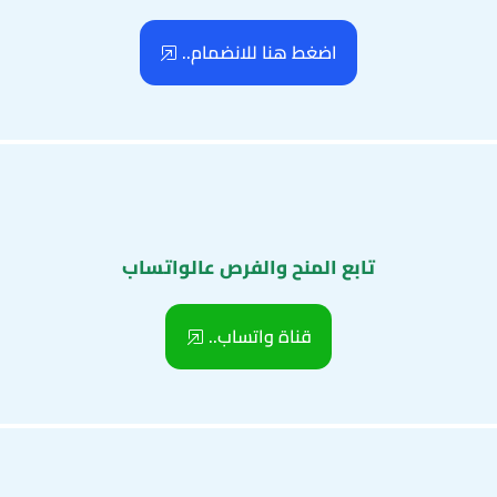
اضغط هنا للانضمام..
تابع المنح والفرص عالواتساب
قناة واتساب..